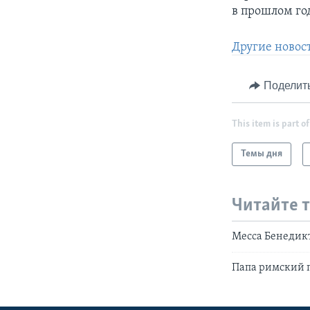
в прошлом год
Другие новос
Поделит
This item is part of
Темы дня
Читайте 
Месса Бенедикт
Папа римский 