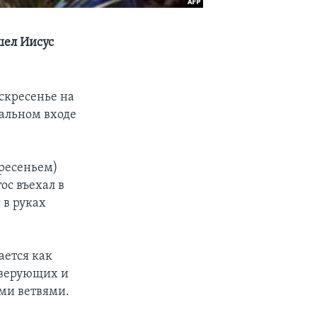
шел Иисус
скресенье на
альном входе
кресеньем)
ос въехал в
в руках
ается как
н верующих и
ми ветвями.