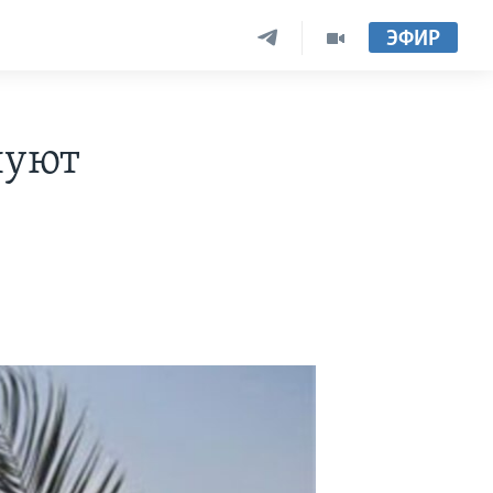
ЭФИР
нуют