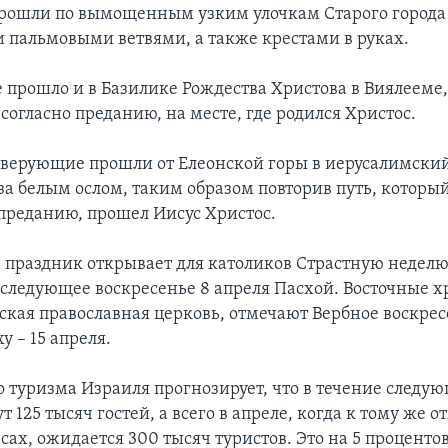
ошли по вымощенным узким улочкам Старого города
 пальмовыми ветвями, а также крестами в руках.
 прошло и в Базилике Рождества Христова в Виялееме
согласно преданию, на месте, где родился Христос.
ь верующие прошли от Елеонской горы в иерусалимски
 за белым ослом, таким образом повторив путь, которы
 преданию, прошел Иисус Христос.
праздник открывает для католиков Страстную неделю
 следующее воскресенье 8 апреля Пасхой. Восточные хр
сская православная церковь, отмечают Вербное воскрес
у – 15 апреля.
 туризма Израиля прогнозирует, что в течение следую
т 125 тысяч гостей, а всего в апреле, когда к тому же о
ах, ожидается 300 тысяч туристов. Это на 5 проценто