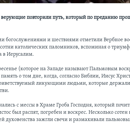
 верующие повторили путь, который по преданию про
 богослужениями и шествиями отметили Вербное во
 сотни католических паломников, вспоминая о триумф
а в Иерусалим.
ресенье (которое на Западе называют Пальмовым вос
 память о том дне, когда, согласно Библии, Иисус Христ
риветствуемый ликующими людьми, которые держали 
тви.
чались с мессы в Храме Гроба Господня, который почит
истос был распят, погребен и воскрес. Несколько соте
ей духовенства зажгли свечи и размахивали пальмовы