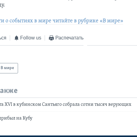
у.
ти о событиях в мире читайте в рубрике «В мире»
ься
Follow us
Распечатать
В мире
также
а XVI в кубинском Сантьяго собрала сотни тысяч верующих
прибыл на Кубу