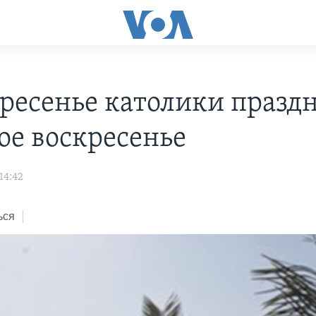
кресенье католики празд
ое воскресенье
14:42
ься