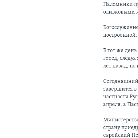
Паломники пр
оливковыми и
Богослужение
построенной, 
В тот же ден
город, следуя
лет назад, по
Сегодняшний 
завершится в
частности Ру
апреля, а Пасх
Министерство
страну приеду
еврейский Пес