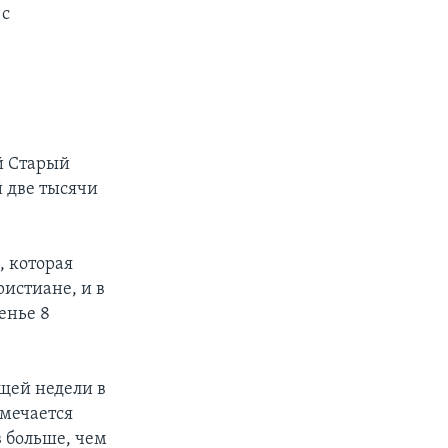
 с
,
й Старый
й две тысячи
, которая
истиане, и в
енье 8
щей недели в
тмечается
в больше, чем