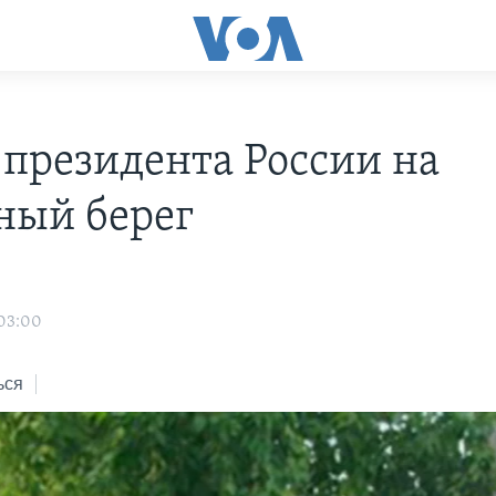
 президента России на
ный берег
 03:00
ься