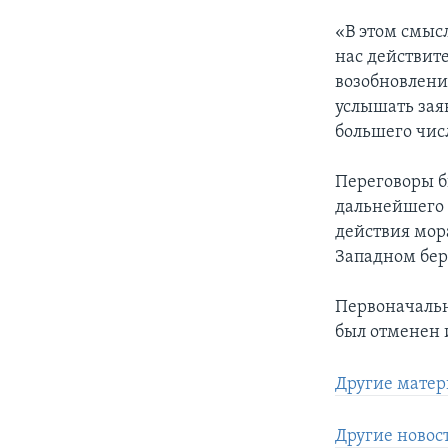
«В этом смысл
нас действите
возобновлени
услышать зая
большего чис
Переговоры б
дальнейшего 
действия мор
Западном бер
Первоначальн
был отменен 
Другие матер
Другие новост