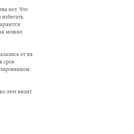
ва нет. Что
и избегать
тараются
как можно
азались от их
ь срок
упированном
о этот визит