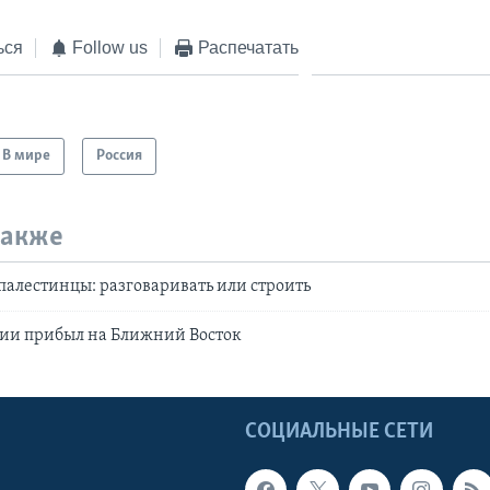
ься
Follow us
Распечатать
В мире
Россия
также
палестинцы: разговаривать или строить
сии прибыл на Ближний Восток
Ы
СОЦИАЛЬНЫЕ СЕТИ