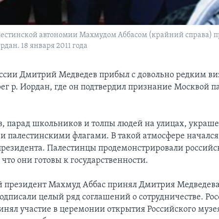
алестинской автономии Махмудом Аббасом (крайний справа) 
дан. 18 января 2011 года
ссии Дмитрий Медведев прибыл с довольно редким ви
ег р. Иордан, где он подтвердил признание Москвой п
в, парад школьников и толпы людей на улицах, украш
и палестинскими флагами. В такой атмосфере начался
президента. Палестинцы продемонстрировали российс
 что они готовы к государственности.
 президент Махмуд Аббас принял Дмитрия Медведева
подписали целый ряд соглашений о сотрудничестве. Ро
инял участие в церемонии открытия Российского музея