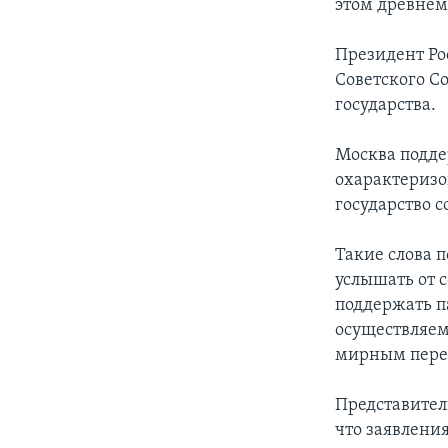
этом древнем
Президент Рос
Советского С
государства.
Москва подде
охарактеризо
государство с
Такие слова 
услышать от 
поддержать п
осуществляем
мирным пере
Представител
что заявлени