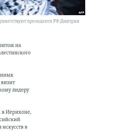
приветствуют президента РФ Дмитрия
зитом на
алестинского
енных
 визит
кому лидеру
 в Иерихоне,
ссийский
 искусств в