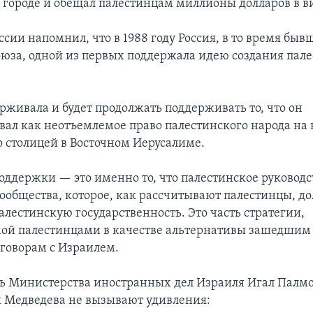
 городе и обещал палестинцам миллионы долларов в 
сии напомнил, что в 1988 году Россия, в то время быв
оюза, одной из первых поддержала идею создания пал
рживала и будет продолжать поддерживать то, что он
вал как неотъемлемое право палестинского народа на
о столицей в Восточном Иерусалиме.
поддержки — это именно то, что палестинское руководс
сообщества, которое, как рассчитывают палестинцы, д
алестинскую государственность. Это часть стратегии,
ой палестинцами в качестве альтернативы зашедшим 
говорам с Израилем.
ь Министерства иностранных дел Израиля Игал Палмо
я Медведева не вызывают удивления: