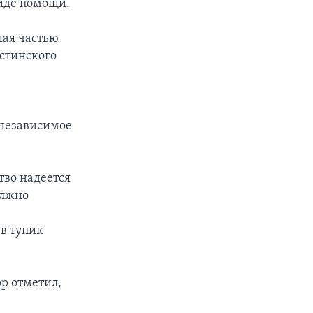
виде помощи.
шая частью
естинского
 независимое
тво надеется
олжно
в тупик
р отметил,