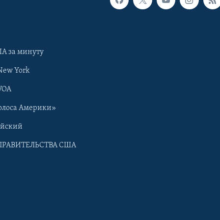
А за минуту
New York
VOA
олоса Америки»
ийский
ПРАВИТЕЛЬСТВА США