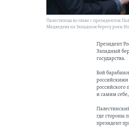
Палестинцы во главе с президентом П
Медведева на Западном берегу реки Иор
Президент Ро
Западный бер
государства.
Бой барабано
российскими 
российского 
и самим себе,
Палестинский
где стороны 
президент пр