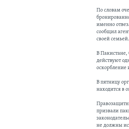
По словам оч
бронированно
именно отвез
сообщил агент
своей семьей
В Пакистане,
действуют од
оскорбление 
В пятницу ор
находится в о
Правозащитн
призвали пак
законодатель
не должны ис