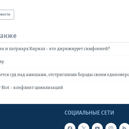
овости
также
ин и патриарх Кирилл – кто дирижирует симфонией?
лу
ается суд над амишами, отстригшими бороды своим единовер
 Riot – конфликт цивилизаций
Ы
СОЦИАЛЬНЫЕ СЕТИ