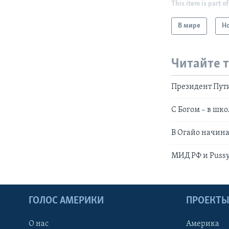
This item is part of
В мире
Н
Читайте 
Президент Пут
С Богом – в шко
В Огайо начин
МИД РФ и Pussy
ГОЛОС АМЕРИКИ
ПРОЕКТ
О нас
Америка