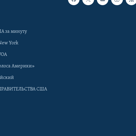
А за минуту
New York
VOA
олоса Америки»
ийский
ПРАВИТЕЛЬСТВА США