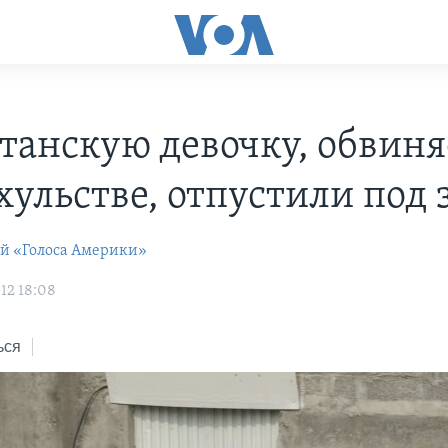
танскую девочку, обвин
хульстве, отпустили под 
ей «Голоса Америки»
12 18:08
ься