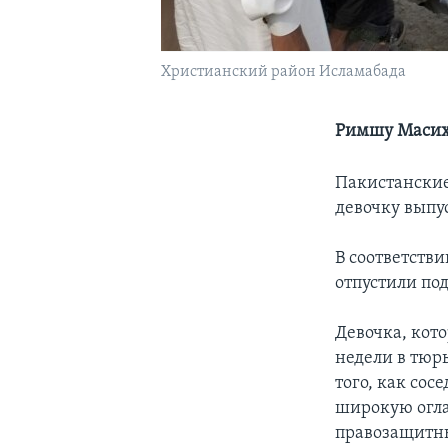
Христианский район Исламабада
Римшу Масих
Пакистанские
девочку выпу
В соответств
отпустили под
Девочка, кото
недели в тюр
того, как сос
широкую огла
правозащитны