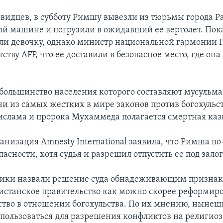
евидцев, в субботу Римшу вывезли из тюрьмы города Р
й машине и погрузили в ожидавший ее вертолет. Пока
ли девочку, однако министр национальной гармонии 
ству AFP, что ее доставили в безопасное место, где она
.
 большинство населения которого составляют мусульма
ни из самых жестких в мире законов против богохульст
ислама и пророка Мухаммеда полагается смертная каз
ганизация Amnesty International заявила, что Римша 
пасности, хотя судья и разрешил отпустить ее под залог
ики назвали решение суда обнадеживающим признак
истанское правительство как можно скорее реформир
ство в отношении богохульства. По их мнению, ныне
пользоваться для разрешения конфликтов на религиоз