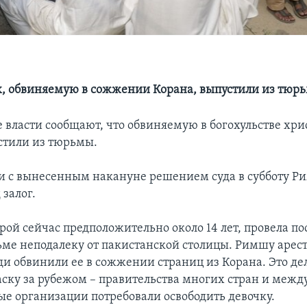
, обвиняемую в сожжении Корана, выпустили из тюр
 власти сообщают, что обвиняемую в богохульстве хр
стили из тюрьмы.
ии с вынесенным накануне решением суда в субботу 
 залог.
рой сейчас предположительно около 14 лет, провела п
ьме неподалеку от пакистанской столицы. Римшу арест
еди обвинили ее в сожжении страниц из Корана. Это де
ску за рубежом – правительства многих стран и меж
е организации потребовали освободить девочку.