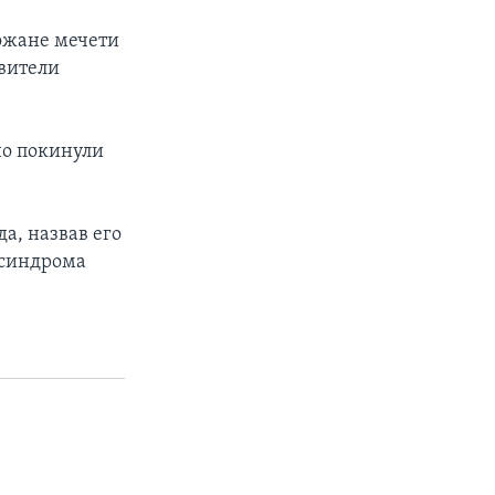
хожане мечети
вители
но покинули
а, назвав его
 синдрома