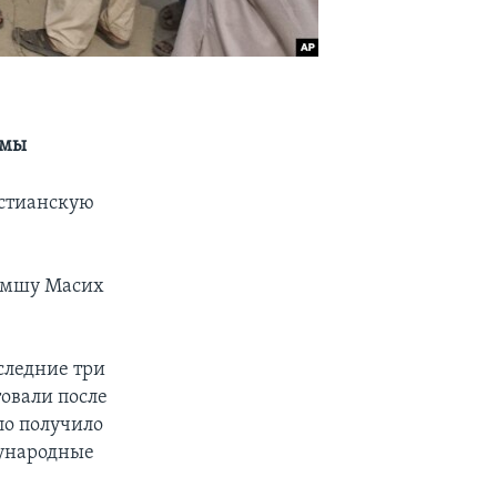
ьмы
истианскую
Римшу Масих
оследние три
овали после
ло получило
дународные