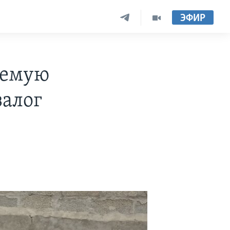
ЭФИР
яемую
залог