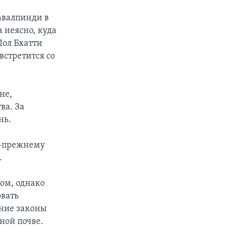
авалпинди в
 неясно, куда
Пол Бхатти
 встретится со
не,
ва. За
нь.
по-прежнему
.
ом, однако
овать
шние законы
ной почве.