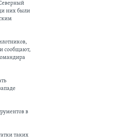
 Северный
еди них были
нским
илотников,
ти сообщают,
командира
ать
западе
рументов в
татки таких