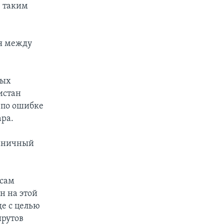
; таким
я между
ных
истан
 по ошибке
ра.
раничный
осам
н на этой
е с целью
шрутов