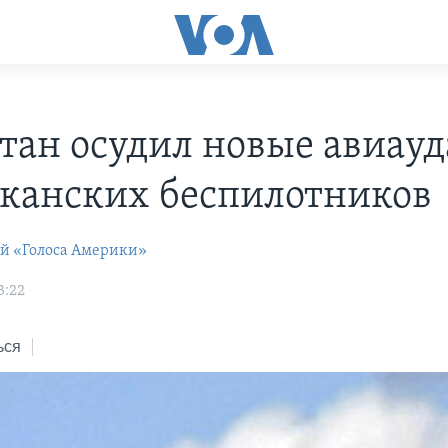
тан осудил новые авиау
канских беспилотников
ей «Голоса Америки»
3:22
ься