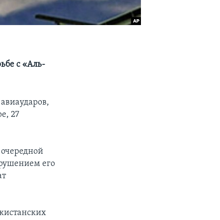
ьбе с «Аль-
 авиаударов,
е, 27
 очередной
арушением его
ат
акистанских