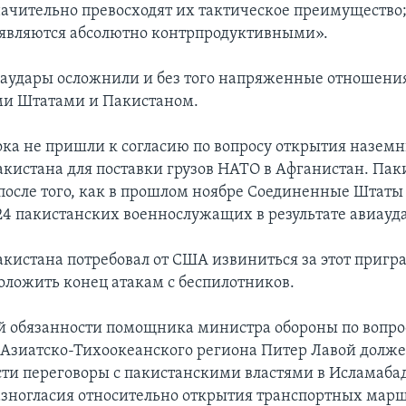
ачительно превосходят их тактическое преимущество
 являются абсолютно контрпродуктивными».
аудары осложнили и без того напряженные отношени
и Штатами и Пакистаном.
ока не пришли к согласию по вопросу открытия назем
кистана для поставки грузов НАТО в Афганистан. Пак
после того, как в прошлом ноябре Соединенные Штаты
4 пакистанских военнослужащих в результате авиауда
кистана потребовал от США извиниться за этот приг
оложить конец атакам с беспилотников.
 обязанности помощника министра обороны по вопр
 Азиатско-Тихоокеанского региона Питер Лавой долже
сти переговоры с пакистанскими властями в Исламабад
азногласия относительно открытия транспортных мар