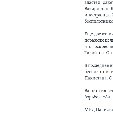
властей, рак
Вазиристан. 
иностранцы. 
беспилотнико
Еще две атак
поразили цел
что воскресн
Талибана. Он 
В последнее 
беспилотники
Пакистана. С
Вашингтон сч
борьбе с «Ал
МИД Пакистан