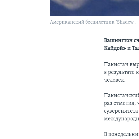
Американский беспилотник "Shadow".
Вашингтон сч
Кайдой» и Т
Пакистан выр
в результате 
человек.
Пакистанский
раз отметил,
суверенитета
международн
В понедельни