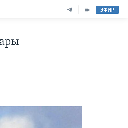
ЭФИР
дары