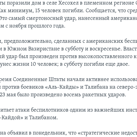
еты поразили дом в селе Хесохел в племенном регионе
Как минимум, 15 человек погибли. Сообщается, что ср
Это самый смертоносный удар, нанесенный америка
м с ноября прошлого года.
и, предположительно, сделанных с американских бесп
и в Южном Вазиристане в субботу и воскресенье. Влас
ый удар был произведен против высокопоставленного 
унес жизни 10 человек; в субботу погибли еще двое.
время Соединенные Штаты начали активнее использов
 против боевиков «Аль-Кайды» и Талибана на северо-
 23 мая было произведено восемь ракетных ударов.
итает атаки беспилотников одним из важнейших инст
ь-Кайдой» и Талибаном.
а объявил в понедельник, что «стратегические недос