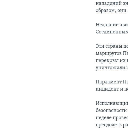
нападений зн
образом, они
Недавние ави
Соединенным
Эти страны п
маршрутов Па
перекрыл их 
уничтожили 2
Парламент Па
инцидент и п
Исполняющий
безопасности
неделе прове
преодолеть р