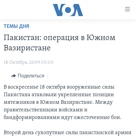
Линки
доступности
Перейти
ТЕМЫ ДНЯ
на
ГЛАВНОЕ
Пакистан: операция в Южном
основной
ПРОГРАММЫ
контент
Вазиристане
ПРОЕКТЫ
Перейти
АМЕРИКА
к
18 Октябрь, 2009 03:00
ЭКСПЕРТИЗА
НОВОСТИ ЗА МИНУТУ
УЧИМ АНГЛИЙСКИЙ
основной
Поделиться
ИНТЕРВЬЮ
ИТОГИ
НАША АМЕРИКАНСКАЯ ИСТОРИЯ
навигации
Перейти
ФАКТЫ ПРОТИВ ФЕЙКОВ
В воскресенье 18 октября вооруженные силы
ПОЧЕМУ ЭТО ВАЖНО?
А КАК В АМЕРИКЕ?
в
Пакистана атаковали укрепленные позиции
ЗА СВОБОДУ ПРЕССЫ
ДИСКУССИЯ VOA
АРТЕФАКТЫ
поиск
мятежников в Южном Вазиристане. Между
УЧИМ АНГЛИЙСКИЙ
ДЕТАЛИ
АМЕРИКАНСКИЕ ГОРОДКИ
правительственными войсками и
бандформированиями идут ожесточенные бои.
ВИДЕО
НЬЮ-ЙОРК NEW YORK
ТЕСТЫ
ПОДПИСКА НА НОВОСТИ
АМЕРИКА. БОЛЬШОЕ ПУТЕШЕСТВИЕ
Второй день сухопутные силы пакистанской армии