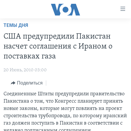
Линки
доступности
Перейти
ТЕМЫ ДНЯ
на
ГЛАВНОЕ
США предупредили Пакистан
основной
ПРОГРАММЫ
контент
насчет соглашения с Ираном о
ПРОЕКТЫ
Перейти
АМЕРИКА
поставках газа
к
ЭКСПЕРТИЗА
НОВОСТИ ЗА МИНУТУ
УЧИМ АНГЛИЙСКИЙ
основной
20 Июнь, 2010 03:00
ИНТЕРВЬЮ
ИТОГИ
НАША АМЕРИКАНСКАЯ ИСТОРИЯ
навигации
Перейти
Поделиться
ФАКТЫ ПРОТИВ ФЕЙКОВ
ПОЧЕМУ ЭТО ВАЖНО?
А КАК В АМЕРИКЕ?
в
Соединенные Штаты предупредили правительство
ЗА СВОБОДУ ПРЕССЫ
ДИСКУССИЯ VOA
АРТЕФАКТЫ
поиск
Пакистана о том, что Конгресс планирует принять
УЧИМ АНГЛИЙСКИЙ
ДЕТАЛИ
АМЕРИКАНСКИЕ ГОРОДКИ
новые законы, которые могут повлиять на проект
ВИДЕО
строительства трубопровода, по которому иранский
НЬЮ-ЙОРК NEW YORK
ТЕСТЫ
газ должен поступать в Пакистан в соответствии с
ПОДПИСКА НА НОВОСТИ
АМЕРИКА. БОЛЬШОЕ ПУТЕШЕСТВИЕ
недавно подписанным соглашением.