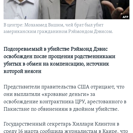
Learning English
В центре: Мохаммед Вашим, чей брат был убит
СОЦИАЛЬНЫЕ СЕТИ
американским гражданином Рэймондом Дэвисом.
Подозреваемый в убийстве Рэймонд Дэвис
Языки
освобожден после прощения родственниками
убитых в обмен на компенсацию, источник
которой неясен
Представители правительства США отрицают, что
они выплатили «кровавые деньги» за
освобождение контрактника ЦРУ, арестованного в
Пакистане по обвинениям в двойном убийстве.
Государственный секретарь Хиллари Клинтон в
среду 16 марта сообщила журналистам в Каире, что