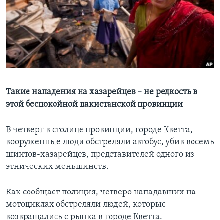
Learning English
СОЦИАЛЬНЫЕ СЕТИ
Языки
Такие нападения на хазарейцев – не редкость в
этой беспокойной пакистанской провинции
В четверг в столице провинции, городе Кветта,
вооруженные люди обстреляли автобус, убив восемь
шиитов-хазарейцев, представителей одного из
этнических меньшинств.
Как сообщает полиция, четверо нападавших на
мотоциклах обстреляли людей, которые
возвращались с рынка в городе Кветта.