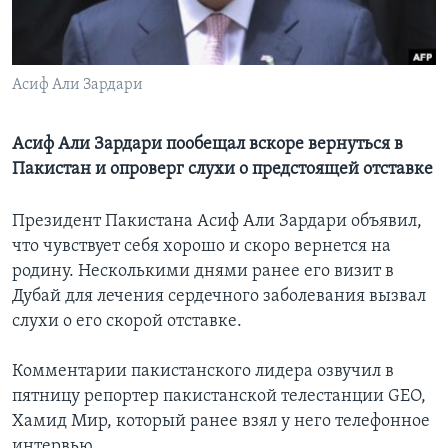
Learning English
Асиф Али Зардари
СОЦИАЛЬНЫЕ СЕТИ
Асиф Али Зардари пообещал вскоре вернуться в
Пакистан и опроверг слухи о предстоящей отставке
Языки
Президент Пакистана Асиф Али Зардари объявил,
что чувствует себя хорошо и скоро вернется на
родину. Несколькими днями ранее его визит в
Дубай для лечения сердечного заболевания вызвал
слухи о его скорой отставке.
Комментарии пакистанского лидера озвучил в
пятницу репортер пакистанской телестанции GEO,
Хамид Мир, который ранее взял у него телефонное
интервью.