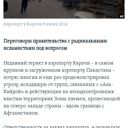
Learning English
Аэропорт в Карачи 9 июня 2014
СОЦИАЛЬНЫЕ СЕТИ
Переговоры правительства с радикальными
исламистами под вопросом
Языки
Недавний теракт в аэропорту Карачи – в самом
крупном и загруженном аэропорту Пакистана –
потряс многих и еще раз продемонстрировал
угрозу, исходящую от групп, связанных с «Аль-
Кайдой» и действующих на неподконтрольных
властям территориях Зоны племен, пролегающей
на северо-западе страны – вдоль границы с
Афганистаном.
Ответственность за захват аэропорта, в результате