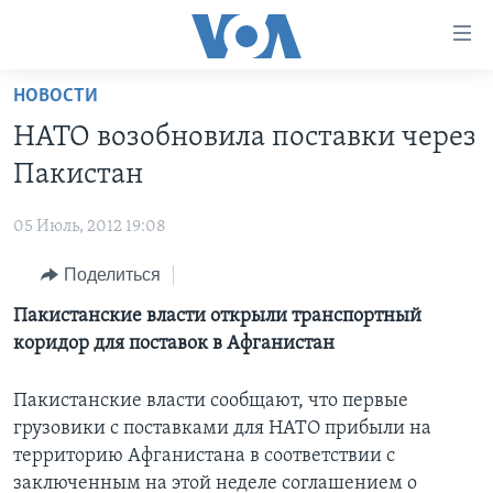
Линки
доступности
Перейти
НОВОСТИ
на
ГЛАВНОЕ
НАТО возобновила поставки через
основной
ПРОГРАММЫ
контент
Пакистан
ПРОЕКТЫ
Перейти
АМЕРИКА
к
05 Июль, 2012 19:08
ЭКСПЕРТИЗА
НОВОСТИ ЗА МИНУТУ
УЧИМ АНГЛИЙСКИЙ
основной
Поделиться
ИНТЕРВЬЮ
ИТОГИ
НАША АМЕРИКАНСКАЯ ИСТОРИЯ
навигации
Перейти
ФАКТЫ ПРОТИВ ФЕЙКОВ
Пакистанские власти открыли транспортный
ПОЧЕМУ ЭТО ВАЖНО?
А КАК В АМЕРИКЕ?
в
коридор для поставок в Афганистан
ЗА СВОБОДУ ПРЕССЫ
ДИСКУССИЯ VOA
АРТЕФАКТЫ
поиск
УЧИМ АНГЛИЙСКИЙ
ДЕТАЛИ
АМЕРИКАНСКИЕ ГОРОДКИ
Пакистанские власти сообщают, что первые
грузовики с поставками для НАТО прибыли на
ВИДЕО
НЬЮ-ЙОРК NEW YORK
ТЕСТЫ
территорию Афганистана в соответствии с
ПОДПИСКА НА НОВОСТИ
АМЕРИКА. БОЛЬШОЕ ПУТЕШЕСТВИЕ
заключенным на этой неделе соглашением о