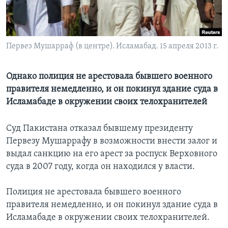
Learning English
СОЦИАЛЬНЫЕ СЕТИ
Первез Мушарраф (в центре). Исламабад. 15 апреля 2013 г.
Однако полиция не арестовала бывшего военного
правителя немедленно, и он покинул здание суда в
Языки
Исламабаде в окружении своих телохранителей
Суд Пакистана отказал бывшему президенту
Первезу Мушаррафу в возможности внести залог и
выдал санкцию на его арест за роспуск Верховного
суда в 2007 году, когда он находился у власти.
Полиция не арестовала бывшего военного
правителя немедленно, и он покинул здание суда в
Исламабаде в окружении своих телохранителей.