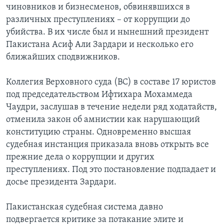
чиновников и бизнесменов, обвинявшихся в
Learning English
различных преступлениях – от коррупции до
убийства. В их числе был и нынешний президент
Пакистана Асиф Али Зардари и несколько его
СОЦИАЛЬНЫЕ СЕТИ
ближайших сподвижников.
Коллегия Верховного суда (ВС) в составе 17 юристов
Языки
под председательством Ифтихара Мохаммеда
Чаудри, заслушав в течение недели ряд ходатайств,
отменила закон об амнистии как нарушающий
конституцию страны. Одновременно высшая
судебная инстанция приказала вновь открыть все
прежние дела о коррупции и других
преступлениях. Под это постановление подпадает и
досье президента Зардари.
Пакистанская судебная система давно
подвергается критике за потакание элите и