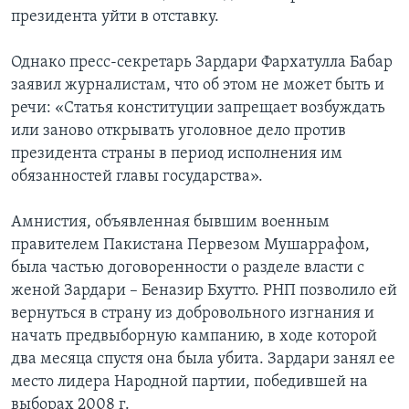
президента уйти в отставку.
Однако пресс-секретарь Зардари Фархатулла Бабар
заявил журналистам, что об этом не может быть и
речи: «Статья конституции запрещает возбуждать
или заново открывать уголовное дело против
президента страны в период исполнения им
обязанностей главы государства».
Амнистия, объявленная бывшим военным
правителем Пакистана Первезом Мушаррафом,
была частью договоренности о разделе власти с
женой Зардари – Беназир Бхутто. РНП позволило ей
вернуться в страну из добровольного изгнания и
начать предвыборную кампанию, в ходе которой
два месяца спустя она была убита. Зардари занял ее
место лидера Народной партии, победившей на
выборах 2008 г.