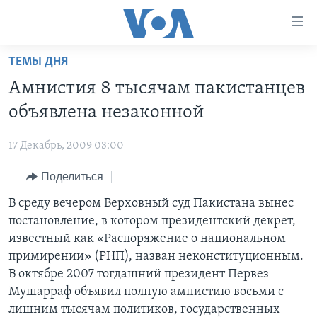
Линки
доступности
Перейти
ТЕМЫ ДНЯ
на
ГЛАВНОЕ
Амнистия 8 тысячам пакистанцев
основной
ПРОГРАММЫ
контент
объявлена незаконной
ПРОЕКТЫ
Перейти
АМЕРИКА
к
17 Декабрь, 2009 03:00
ЭКСПЕРТИЗА
НОВОСТИ ЗА МИНУТУ
УЧИМ АНГЛИЙСКИЙ
основной
Поделиться
ИНТЕРВЬЮ
ИТОГИ
НАША АМЕРИКАНСКАЯ ИСТОРИЯ
навигации
Перейти
ФАКТЫ ПРОТИВ ФЕЙКОВ
В среду вечером Верховный суд Пакистана вынес
ПОЧЕМУ ЭТО ВАЖНО?
А КАК В АМЕРИКЕ?
в
постановление, в котором президентский декрет,
ЗА СВОБОДУ ПРЕССЫ
ДИСКУССИЯ VOA
АРТЕФАКТЫ
поиск
известный как «Распоряжение о национальном
УЧИМ АНГЛИЙСКИЙ
ДЕТАЛИ
АМЕРИКАНСКИЕ ГОРОДКИ
примирении» (РНП), назван неконституционным.
В октябре 2007 тогдашний президент Первез
ВИДЕО
НЬЮ-ЙОРК NEW YORK
ТЕСТЫ
Мушарраф объявил полную амнистию восьми с
ПОДПИСКА НА НОВОСТИ
АМЕРИКА. БОЛЬШОЕ ПУТЕШЕСТВИЕ
лишним тысячам политиков, государственных