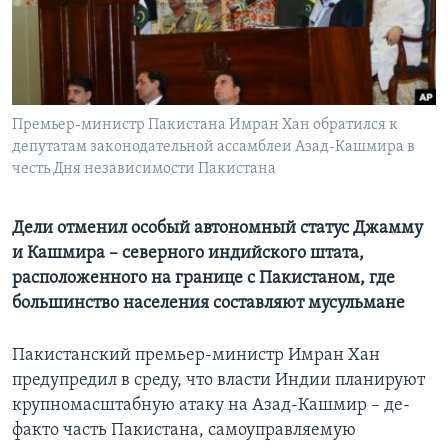
Learning English
СОЦИАЛЬНЫЕ СЕТИ
Премьер-министр Пакистана Имран Хан обратился к
депутатам законодательной ассамблеи Азад-Кашмира в
честь Дня независимости Пакистана
Языки
Дели отменил особый автономный статус Джамму
и Кашмира – северного индийского штата,
расположенного на границе с Пакистаном, где
большинство населения составляют мусульмане
Пакистанский премьер-министр Имран Хан
предупредил в среду, что власти Индии планируют
крупномасштабную атаку на Азад-Кашмир – де-
факто часть Пакистана, самоуправляемую