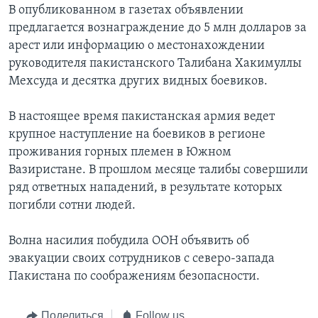
В опубликованном в газетах объявлении
Learning English
предлагается вознаграждение до 5 млн долларов за
арест или информацию о местонахождении
руководителя пакистанского Талибана Хакимуллы
СОЦИАЛЬНЫЕ СЕТИ
Мехсуда и десятка других видных боевиков.
В настоящее время пакистанская армия ведет
Языки
крупное наступление на боевиков в регионе
проживания горных племен в Южном
Вазиристане. В прошлом месяце талибы совершили
ряд ответных нападений, в результате которых
погибли сотни людей.
Волна насилия побудила ООН объявить об
эвакуации своих сотрудников с северо-запада
Пакистана по соображениям безопасности.
Поделиться
Follow us