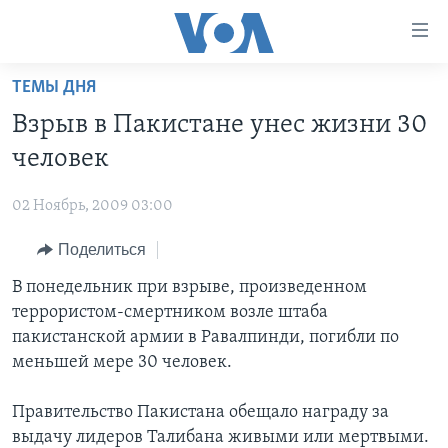
Линки
доступности
Перейти
ТЕМЫ ДНЯ
на
ГЛАВНОЕ
Взрыв в Пакистане унес жизни 30
основной
ПРОГРАММЫ
контент
человек
ПРОЕКТЫ
Перейти
АМЕРИКА
к
02 Ноябрь, 2009 03:00
ЭКСПЕРТИЗА
НОВОСТИ ЗА МИНУТУ
УЧИМ АНГЛИЙСКИЙ
основной
Поделиться
ИНТЕРВЬЮ
ИТОГИ
НАША АМЕРИКАНСКАЯ ИСТОРИЯ
навигации
Перейти
ФАКТЫ ПРОТИВ ФЕЙКОВ
В понедельник при взрыве, произведенном
ПОЧЕМУ ЭТО ВАЖНО?
А КАК В АМЕРИКЕ?
в
террористом-смертником возле штаба
ЗА СВОБОДУ ПРЕССЫ
ДИСКУССИЯ VOA
АРТЕФАКТЫ
поиск
пакистанской армии в Равалпинди, погибли по
УЧИМ АНГЛИЙСКИЙ
ДЕТАЛИ
АМЕРИКАНСКИЕ ГОРОДКИ
меньшей мере 30 человек.
ВИДЕО
НЬЮ-ЙОРК NEW YORK
ТЕСТЫ
Правительство Пакистана обещало награду за
ПОДПИСКА НА НОВОСТИ
АМЕРИКА. БОЛЬШОЕ ПУТЕШЕСТВИЕ
выдачу лидеров Талибана живыми или мертвыми.