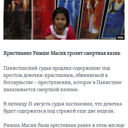
Learning English
СОЦИАЛЬНЫЕ СЕТИ
Языки
Христианке Римше Масих грозит смертная казнь
Пакистанский судья продлил содержание под
арестом девочки-христианки, обвиняемой в
богохульстве – преступлении, которое в Пакистане
наказывается смертной казнью.
В пятницу 31 августа судья постановил, что девочка
будет содержаться под стражей еще две недели.
Римша Масих была арестована ранее в этом месяце