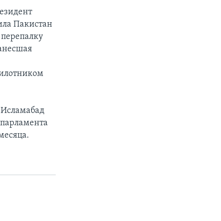
резидент
ила Пакистан
 перепалку
нанесшая
пилотником
. Исламабад
я парламента
месяца.