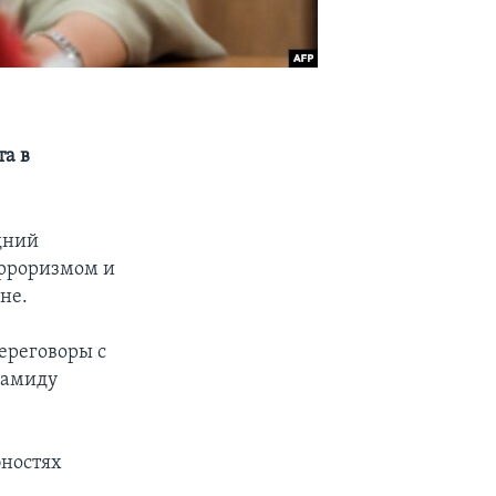
та в
дний
ерроризмом и
не.
ереговоры с
Хамиду
бностях