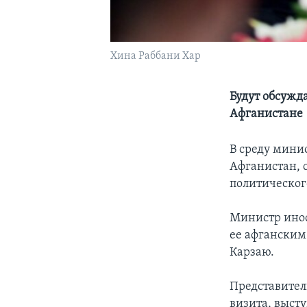
Хина Раббани Хар
Будут обсужд
Афганистане
В среду мини
Афганистан, 
политическог
Министр инос
ее афганским
Карзаю.
Представител
визита, выст