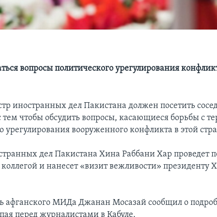
аться вопросы политического урегулирования конфлик
стр иностранных дел Пакистана должен посетить сосе
с тем чтобы обсудить вопросы, касающиеся борьбы с т
о урегулирования вооруженного конфликта в этой стра
транных дел Пакистана Хина Раббани Хар проведет п
 коллегой и нанесет «визит вежливости» президенту 
ь афганского МИДа Джанан Мосазай сообщил о подро
упая перед журналистами в Кабуле.