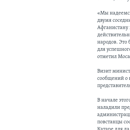
«Мы надеемся
двумя соседн
Афганистану 
действительн
народов. Это
для успешног
отметил Моса
Визит минист
сообщений о 
представител
В начале этог
наладили пре
администраци
повстанцы со
Катаре для д