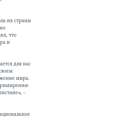
ль их страны
ако
ил, что
ра и
ается для нас
 своем
ижение мира.
 примирению
истане», –
национальное