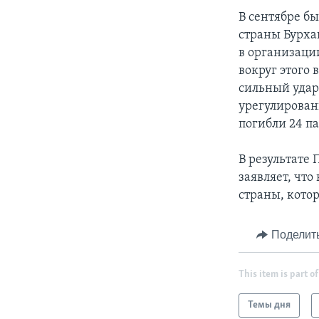
В сентябре б
страны Бурха
в организаци
вокруг этого
сильный удар
урегулирован
погибли 24 п
В результате
заявляет, чт
страны, кото
Поделит
This item is part of
Темы дня