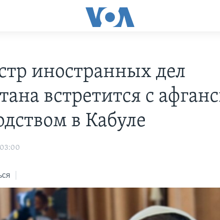
тр иностранных дел
тана встретится с афган
одством в Кабуле
 03:00
ься