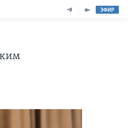
ЭФИР
ским