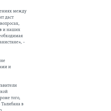
ошениях между
ит даст
вопросах,
в и наших
необходимая
анистане», –
оне
ами и
тавители
ской
роме того,
 Талибана в
о