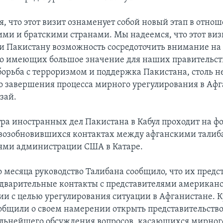
, что этот визит ознаменует собой новый этап в отн
ими и братскими странами. Мы надеемся, что этот виз
и Пакистану возможность сосредоточить внимание на 
о имеющих большое значение для наших правительст
 борьба с терроризмом и поддержка Пакистана, столь 
о завершения процесса мирного урегулирования в Афг
зай.
ра иностранных дел Пакистана в Кабул проходит на ф
возобновившихся контактах между афганскими талиб
ями администрации США в Катаре.
о месяца руководство Талибана сообщило, что их предс
дварительные контакты с представителями американ
и с целью урегулирования ситуации в Афганистане. К
общили о своем намерении открыть представительство
альнейшего обсуждения вопросов, касающихся мирног