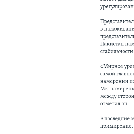
урегулирован
Представител
в налаживани
представител
Пакистан нам
стабильности
«Мирное урег
самой главной
намерении по
Мы намерены
между сторон
отметил он.
В последние 
примирение, 