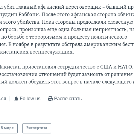
ыл убит главный афганский переговорщик – бывший п
нуддин Раббани. После этого афганская сторона обвин
и этого убийства. Пока стороны продолжали словесную
 вопроса, произошла еще одна большая неприятность, 
 по борьбе с терроризмом и процессу политического
ия. В ноябре в результате обстрела американским бес
акистанских военнослужащих.
 Пакистан приостановил сотрудничество с США и НАТО
о восстановление отношений будет зависеть от решени
рый должен обсудить этот вопрос в начале следующего 
ься
Follow us
Распечатать
В мире
Экспертиза