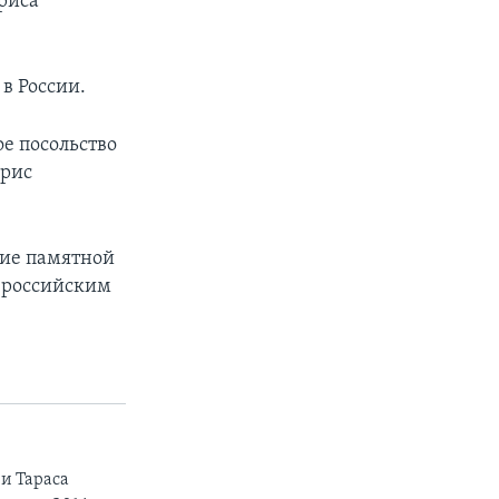
риса
в России.
ое посольство
орис
ние памятной
 российским
и Тараса