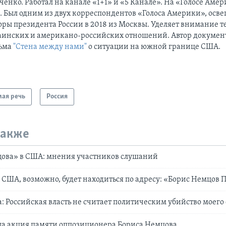
енко. Работал на канале «1+1» и «5 Канале». На «Голосе Амер
а. Был одним из двух корреспондентов «Голоса Америки», ос
оры президента России в 2018 из Москвы. Уделяет внимание 
аинских и американо-российских отношений. Автор докумен
ьма
"Стена между нами"
о ситуации на южной границе США.
ая речь
Россия
также
ова» в США: мнения участников слушаний
 США, возможно, будет находиться по адресу: «Борис Немцов П
 Российская власть не считает политическим убийство моего 
ла акция памяти оппозиционера Бориса Немцова