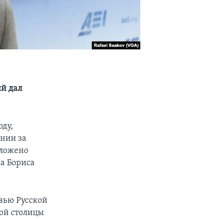
й дал
оду,
ении за
оложено
ка Бориса
вью Русской
ой столицы