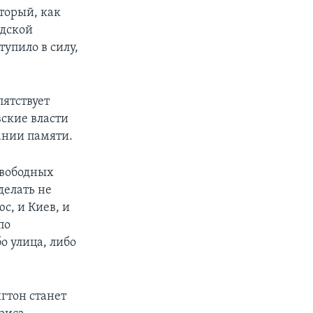
торый, как
одской
тупило в силу,
ятствует
вские власти
ании памяти.
свободных
делать не
с, и Киев, и
по
о улица, либо
гтон станет