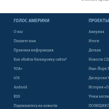
ГОЛОС АМЕРИКИ
ПРОЕКТ
О нас
Америка
Пишите нам
Итоги
Правовая информация
Детали
Как обойти блокировку сайта?
Новости СШ
VOA+
Нью-Йорк 
iOS
Дискуссия 
Android
История «Г
RSS
Учим англ
Learning English
Подпишитесь на новости
ПОЗИЦИЯ 