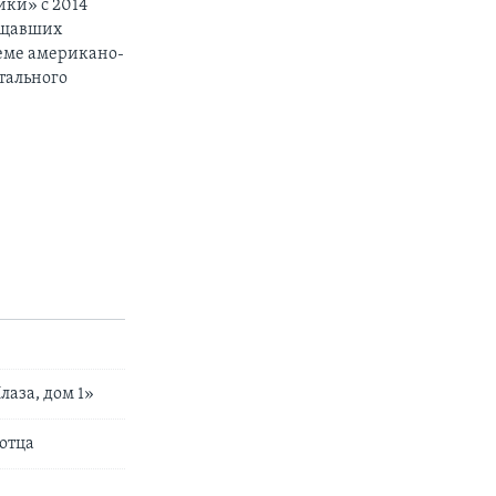
ики» с 2014
вещавших
теме американо-
тального
лаза, дом 1»
отца