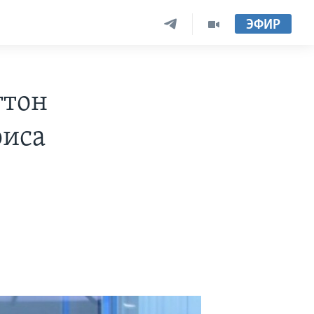
ЭФИР
гтон
риса