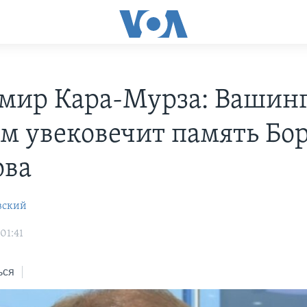
мир Кара-Мурза: Вашин
м увековечит память Бо
ова
вский
01:41
ься