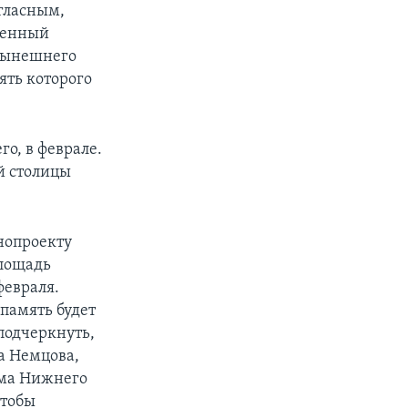
гласным,
ренный
 нынешнего
ять которого
го, в феврале.
й столицы
нопроекту
площадь
февраля.
 память будет
подчеркнуть,
а Немцова,
ума Нижнего
чтобы