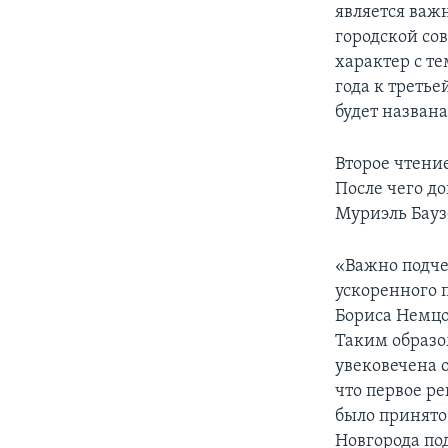
является важ
городской со
характер с т
года к треть
будет названа
Второе чтение
После чего д
Муриэль Баузе
«Важно подче
ускоренного 
Бориса Немцо
Таким образом
увековечена 
что первое р
было принято
Новгорода по