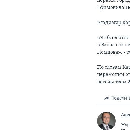
первым город
Ефимовича Не
Владимир Кара
«Я абсолютно 
в Вашингтоне 
Немцова», - с
По словам Ка
церемонии от
посольством 2
Поделит
Але
Жур