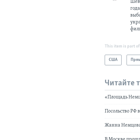
Шевч
год
выб
укр
фил
This item is part of
США
Прям
Читайте 
«Площадь Немц
Посольство РФ в
Жанна Немцова:
В Москве прош