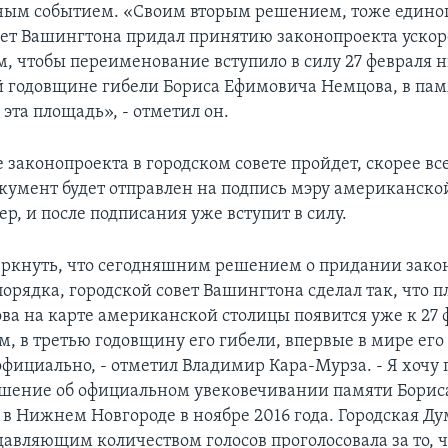
ным событием. «Своим вторым решением, тоже едино
вет Вашингтона придал принятию законопроекта уско
ем, чтобы переименование вступило в силу 27 февраля
ей годовщине гибели Бориса Ефимовича Немцова, в пам
 эта площадь», - отметил он.
 законопроекта в городском совете пройдет, скорее все
окумент будет отправлен на подпись мэру американско
р, и после подписания уже вступит в силу.
ркнуть, что сегодняшним решением о придании зако
порядка, городской совет Вашингтона сделал так, что 
ва на карте американской столицы появится уже к 27 
, в третью годовщину его гибели, впервые в мире его
официально, - отметил Владимир Кара-Мурза. - Я хочу 
ешение об официальном увековечивании памяти Борис
 в Нижнем Новгороде в ноябре 2016 года. Городская Д
давляющим количеством голосов проголосовала за то, 