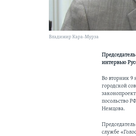
Владимир Кара-Мурза
Председатель
интервью Рус
Во вторник 9 
городской со
законопроект
посольство РФ
Немцова.
Председатель
службе «Голо