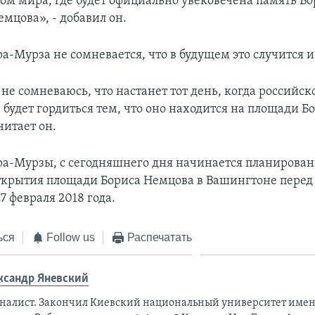
ом мира, где будет официально увековечена память Бо
мцова», - добавил он.
-Мурза не сомневается, что в будущем это случится и 
не сомневаюсь, что настанет тот день, когда российск
будет гордиться тем, что оно находится на площади Б
читает он.
ра-Мурзы, с сегодняшнего дня начинается планирова
крытия площади Бориса Немцова в Вашингтоне перед
7 февраля 2018 года.
ься
Follow us
Распечатать
ксандр Яневский
налист. Закончил Киевский национальный университет имен