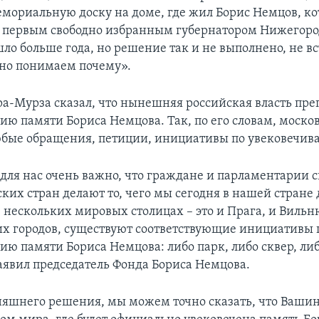
емориальную доску на доме, где жил Борис Немцов, ко
л первым свободно избранным губернатором Нижегор
ло больше года, но решение так и не выполнено, не вс
но понимаем почему».
а-Мурза сказал, что нынешняя российская власть преп
ию памяти Бориса Немцова. Так, по его словам, моско
бые обращения, петиции, инициативы по увековечив
и для нас очень важно, что граждане и парламентарии 
ких стран делают то, чего мы сегодня в нашей стране 
 нескольких мировых столицах – это и Прага, и Вильню
их городов, существуют соответствующие инициативы 
ию памяти Бориса Немцова: либо парк, либо сквер, либ
заявил председатель Фонда Бориса Немцова.
няшнего решения, мы можем точно сказать, что Вашин