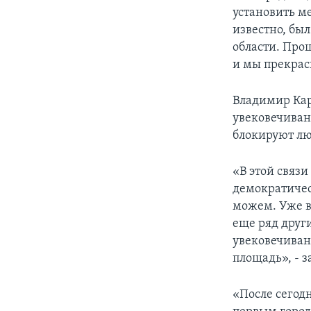
установить м
известно, бы
области. Прош
и мы прекрас
Владимир Кар
увековечиван
блокируют лю
«В этой связ
демократичес
можем. Уже в
еще ряд друг
увековечиван
площадь», - 
«После сегод