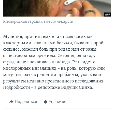
Learning English
Кислородная терапия вместо лекарств
СОЦИАЛЬНЫЕ СЕТИ
Мучения, причиняемые так называемыми
кластерными головными болями, бывают порой
Языки
сильнее, нежели боль при родах или от раны
огнестрельным оружием. Сегодня, однако, у
страдальцев появилась надежда. Речь идет о
кислородных ингаляциях – на роль, которую они
могут сыграть в решении проблемы, указывают
результаты недавно проведенного исследования.
Подробности – в репортаже Видуши Синха.
Поделиться
Follow us