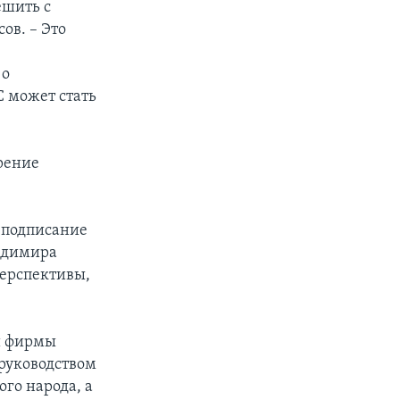
ешить с
ов. – Это
 о
С может стать
рение
е подписание
ладимира
перспективы,
ой фирмы
 руководством
ого народа, а