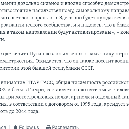
рмении довольно сильное и вполне способно демонстр
отивостояние насильственному, самовольному напра
ло советского прошлого. Здесь оно будет нуждаться в
вроатлантического сообщества, и я надеюсь, что в бл
ия в таком направлении будут активизированы», – кон
ян.
 ходе визита Путин возложил венок к памятнику жерт
землетрясения. Ожидается, что он также посетит военн
рритории этой бывшей республики СССР.
 внимание ИТАР-ТАСС, общая численность российског
2-й базы в Гюмри, составляет около пяти тысяч челове
ы три мотострелковых полка, артполк и отдельный т
сия, в соответствии с договором от 1995 года, арендует э
оть до 2044 года.
ься
Follow us
Распечатать