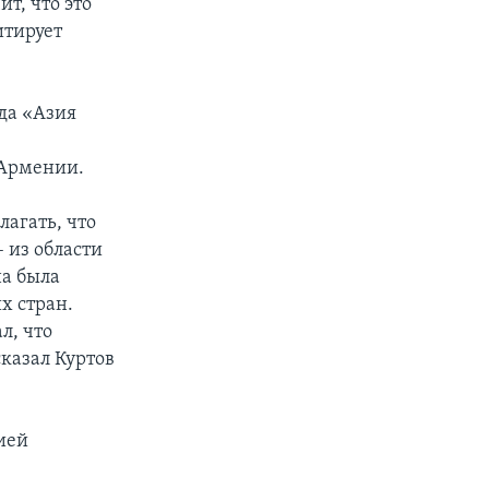
т, что это
итирует
да «Азия
 Армении.
лагать, что
 из области
на была
х стран.
л, что
казал Куртов
ией