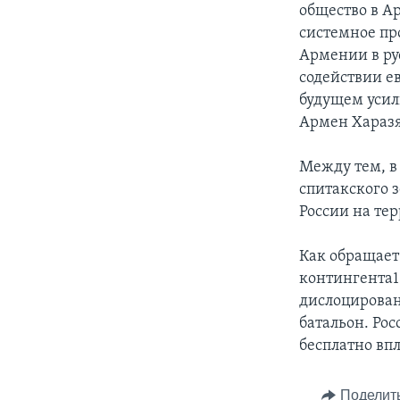
общество в А
системное пр
Армении в рус
содействии е
будущем усил
Армен Хараз
Между тем, в
спитакского 
России на те
Как обращает
контингента10
дислоцирован
батальон. Рос
бесплатно впл
Поделит