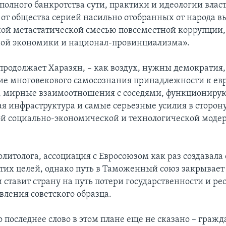
олного банкротства сути, практики и идеологии влас
от общества серией насильно отобранных от народа в
ой метастатической смесью повсеместной коррупции,
ой экономики и национал-провинциализма».
продолжает Харазян, – как воздух, нужны демократия, 
ие многовекового самосознания принадлежности к ев
, мирные взаимоотношения с соседями, функционир
ая инфраструктура и самые серьезные усилия в сторон
й социально-экономической и технологической моде
литолога, ассоциация с Евросоюзом как раз создавала
тих целей, однако путь в Таможенный союз закрывает
 ставит страну на путь потери государственности и р
вления советского образца.
 последнее слово в этом плане еще не сказано – граж