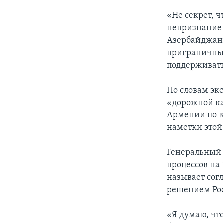
«Не секрет, 
непризнание 
Азербайджана
приграничный
поддерживать
По словам эк
«дорожной ка
Армении по в
наметки этой
Генеральный 
процессов на
называет сог
решением Ро
«Я думаю, чт