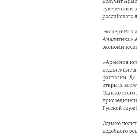
получит Арме
суверенный в
российского
Эксперт Росс
Аналитика»
экономически
«Армения ист
подписание до
фантазии. До
открыта всем
Однако этого
присоединени
Русской служ
Однако полит
подобного ре