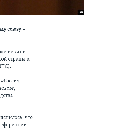
му союзу –
ый визит в
той страны к
(ТС).
«Россия.
новому
дства
яснилось, что
преференции