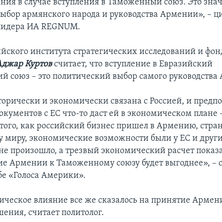
ния в случае вступления в Таможенный союз. Это значи
ыбор армянского народа и руководства Армении», – ц
 лидера ИА REGNUM.
ийского института стратегических исследований и фон
Аджар Куртов
считает, что вступление в Евразийский
й союз – это политический выбор самого руководства
орически и экономически связана с Россией, и предпо
кументов с ЕС что-то даст ей в экономическом плане –
 того, как российский бизнес пришел в Армению, стра
у миру, экономические возможности были у ЕС и други
 не произошло, а трезвый экономический расчет показа
е Армении к Таможенному союзу будет выгоднее», – с
бе «Голоса Америки».
ическое влияние все же сказалось на принятие Армен
шения, считает политолог.