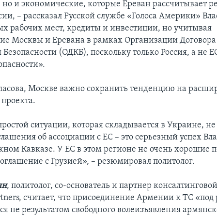
, но и экономические, которые Ереван рассчитывает р
ии, – рассказал Русской службе «Голоса Америки» Влас
ых рабочих мест, кредиты и инвестиции, но учитывая
ие Москвы и Еревана в рамках Организации Договора
Безопасности (ОДКБ), поскольку только Россия, а не Е
опасности».
асова, Москве важно сохранить тенденцию на расши
 проекта.
простой ситуации, которая складывается в Украине, н
лашения об ассоциации с ЕС – это серьезный успех В
ном Кавказе. У ЕС в этом регионе не очень хорошие 
соглашение с Грузией», – резюмировал политолог.
ян
, политолог, со-основатель и партнер консалтингов
rtners, считает, что присоединение Армении к ТС «под
ся не результатом свободного волеизъявления армянск