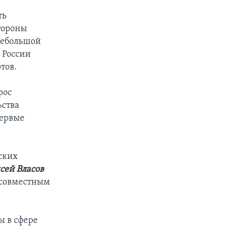
ть
тороны
небольшой
 России
тов.
рос
ьства
первые
ских
сей Власов
 совместным
ы в сфере