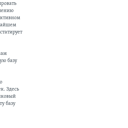
ировать
влению
 активном
ижайшем
статирует
вам
ую базу
о
к. Здесь
анковый
ту базу