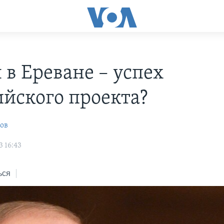
 в Ереване – успех
ийского проекта?
ов
3 16:43
ься