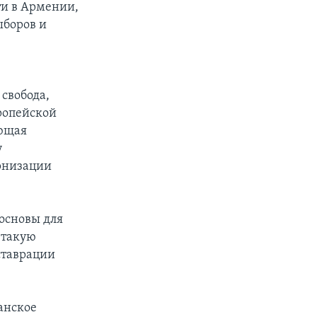
ти в Армении,
ыборов и
свобода,
ропейской
ующая
у
рнизации
 основы для
 такую
еставрации
данское