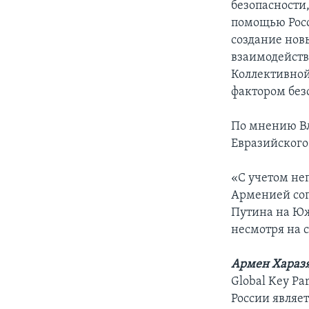
безопасности
помощью Росс
создание нов
взаимодейств
Коллективной 
фактором без
По мнению Вл
Евразийского
«С учетом не
Арменией сог
Путина на Юж
несмотря на 
Армен Хараз
Global Key Pa
России являет