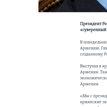
Президент Ро
«суверенный 
В понедельни
Армению. Гла
созданному Р
Выступая в а
Армения. Там
экономическо
Армении.
«Мы с презид
армянские эк