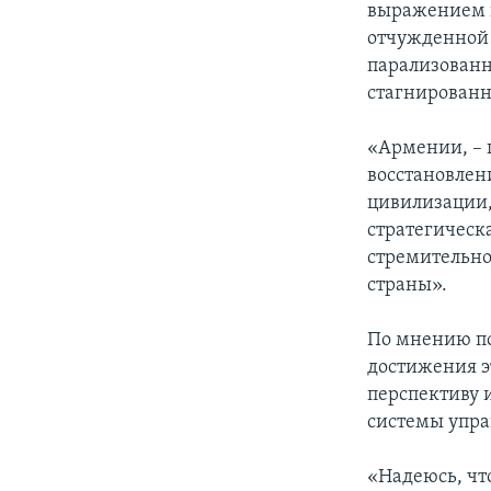
выражением п
отчужденной 
парализованн
стагнированн
«Армении, – 
восстановлен
цивилизации
стратегическ
стремительно
страны».
По мнению по
достижения э
перспективу и
системы упра
«Надеюсь, что