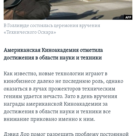
Learning English
В Голливуде состоялась церемония вручения
СОЦИАЛЬНЫЕ СЕТИ
«Технического Оскара»
Американская Киноакадемия отметила
Языки
достижения в области науки и техники
Как известно, новые технологии играют в
кинобизнесе далеко не последнюю роль, однако
оказаться в лучах прожекторов техническим
гениям удается нечасто. Зато в день вручения
награды американской Киноакадемии за
достижения в области науки и техники все
внимание приковано именно к ним.
Дэвид Лор помог разрешить проблему постоянной