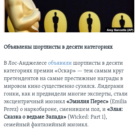
Learning English
СОЦИАЛЬНЫЕ СЕТИ
Объявлены шортлисты в десяти категориях
Языки
В Лос-Анджелесе
объявили
шортлисты в десяти
категориях премии «Оскар» — тем самым круг
претендентов на самые престижные награды в
мировом кино существенно сузился. Лидерами
гонки, как и предвидели многие эксперты, стали
эксцентричный мюзикл
«Эмилия Перес»
(Emilia
Perez) о наркобароне, сменившем пол, и
«Злая:
Сказка о ведьме Запада»
(Wicked: Part 1),
семейный фантазийный мюзикл.