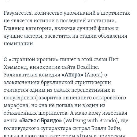
Разумеется, количество упоминаний в шортлистах
не является истиной в последней инстанции.
Главные категории, включая лучший фильм и
лучшие актеры, засветятся на стадии объявления
номинаций.
О «странной иронии» пишет в этой связи Пит
Хэммонд, кинокритик сайта Deadline.
Залихватская комедия
«Анора»
(Anora) о
злоключениях бруклинской стриптизерши
считается одним из самых перспективных и
популярных фаворитов нынешнего оскаровского
марафона, но она не попала ни в один из
объявленных шортлистов. А мало кому известная
лента
«Вальс с Брандо»
(Waltzing with Brando), где
голливудского суперактера сыграл Билли Зейн,
вошла в шортлист категории «Грим и прически».