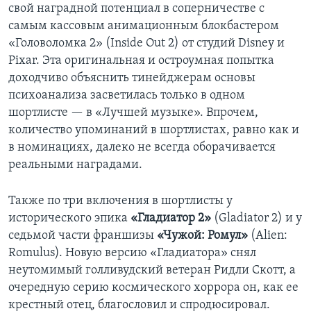
свой наградной потенциал в соперничестве с
самым кассовым анимационным блокбастером
«Головоломка 2» (Inside Out 2) от студий Disney и
Pixar. Эта оригинальная и остроумная попытка
доходчиво объяснить тинейджерам основы
психоанализа засветилась только в одном
шортлисте — в «Лучшей музыке». Впрочем,
количество упоминаний в шортлистах, равно как и
в номинациях, далеко не всегда оборачивается
реальными наградами.
Также по три включения в шортлисты у
исторического эпика
«Гладиатор 2»
(Gladiator 2) и у
седьмой части франшизы
«Чужой: Ромул»
(Alien:
Romulus). Новую версию «Гладиатора» снял
неутомимый голливудский ветеран Ридли Скотт, а
очередную серию космического хоррора он, как ее
крестный отец, благословил и спродюсировал.