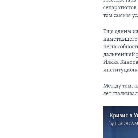
Госсекретарь
сепаратистов
тем самым ус
Еще одним из
наметившегос
неспособност
дальнейшей р
Илкка Канерв
институциона
Между тем, а
лет сталкивал
Кризис в У
by
ГОЛОС А