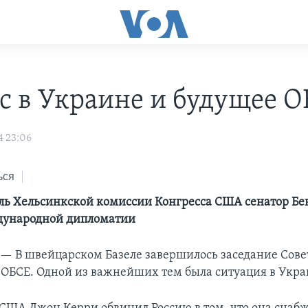
с в Украине и будущее 
4 23:06
ься
ль Хельсинкской комиссии Конгресса США сенатор Бен
дународной дипломатии
 —
В швейцарском Базеле завершилось заседание Сов
 ОБСЕ. Одной из важнейших тем была ситуация в Укра