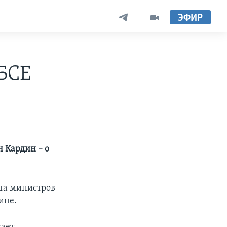
ЭФИР
ОБСЕ
 Кардин – о
ета министров
ине.