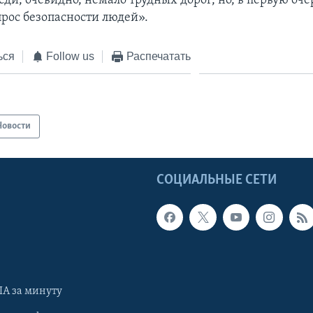
еди, очевидно, немало трудных дорог, но, в первую оче
прос безопасности людей».
ься
Follow us
Распечатать
Новости
Ы
СОЦИАЛЬНЫЕ СЕТИ
А за минуту