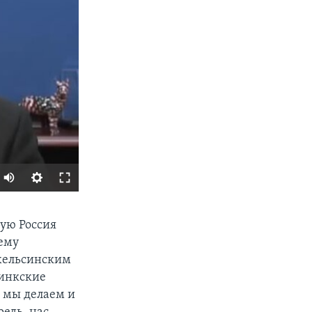
SHARE
рую Россия
ему
 хельсинским
синкские
 мы делаем и