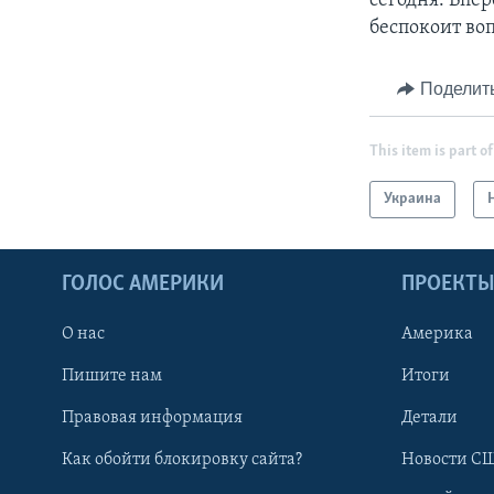
сегодня. Впер
беспокоит во
Поделит
This item is part of
Украина
ГОЛОС АМЕРИКИ
ПРОЕКТ
О нас
Америка
Пишите нам
Итоги
Правовая информация
Детали
Как обойти блокировку сайта?
Новости СШ