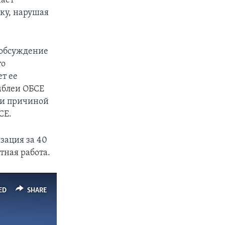
жает
ку, нарушая
 обсуждение
то
т ее
мблеи ОБСЕ
али причиной
СЕ.
зация за 40
тная работа.
ED
SHARE