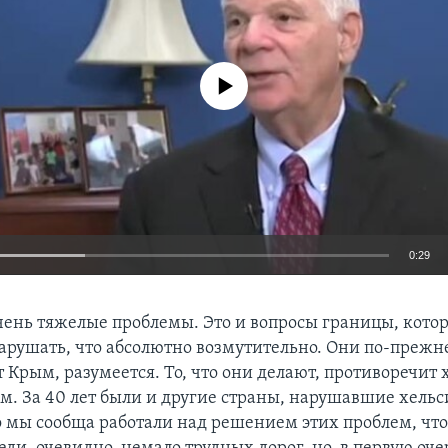
No media source currently available
0:29
EMBED
чень тяжелые проблемы. Это и вопросы границы, кото
арушать, что абсолютно возмутительно. Они по-прежн
 Крым, разумеется. То, что они делают, противоречит
ам. За 40 лет были и другие страны, нарушавшие хель
 мы сообща работали над решением этих проблем, что