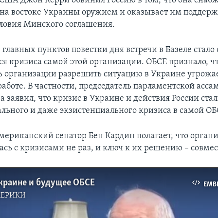
 США Джон Керри обвинил Россию в том, что она снаб
 на востоке Украины оружием и оказывает им поддерж
ловия Минского соглашения.
 главных пунктов повестки дня встречи в Базеле стало
я кризиса самой этой организации. ОБСЕ признало, ч
ь организации разрешить ситуацию в Украине угрожае
аботе. В частности, председатель парламентской асса
а заявил, что кризис в Украине и действия России ст
льного и даже экзистенциального кризиса в самой ОБ
мериканский сенатор Бен Кардин полагает, что органи
ась с кризисами не раз, и ключ к их решению – совмес
краине и будущее ОБСЕ
EMB
МЕРИКИ