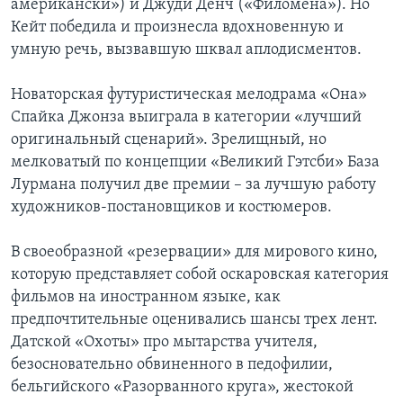
американски») и Джуди Денч («Филомена»). Но
Кейт победила и произнесла вдохновенную и
умную речь, вызвавшую шквал аплодисментов.
Новаторская футуристическая мелодрама «Она»
Спайка Джонза выиграла в категории «лучший
оригинальный сценарий». Зрелищный, но
мелковатый по концепции «Великий Гэтсби» База
Лурмана получил две премии – за лучшую работу
художников-постановщиков и костюмеров.
В своеобразной «резервации» для мирового кино,
которую представляет собой оскаровская категория
фильмов на иностранном языке, как
предпочтительные оценивались шансы трех лент.
Датской «Охоты» про мытарства учителя,
безосновательно обвиненного в педофилии,
бельгийского «Разорванного круга», жестокой