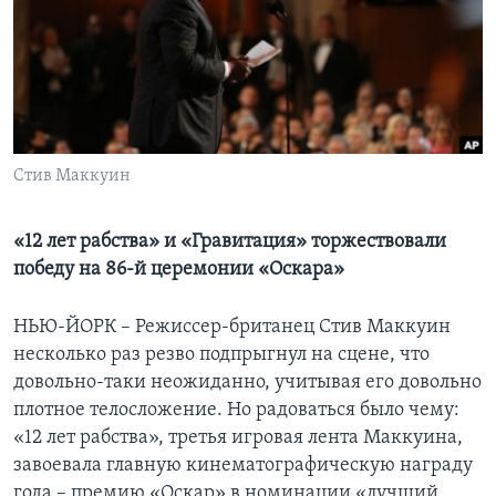
Learning English
СОЦИАЛЬНЫЕ СЕТИ
Стив Маккуин
Языки
«12 лет рабства» и «Гравитация» торжествовали
победу на 86-й церемонии «Оскара»
НЬЮ-ЙОРК – Режиссер-британец Стив Маккуин
несколько раз резво подпрыгнул на сцене, что
довольно-таки неожиданно, учитывая его довольно
плотное телосложение. Но радоваться было чему:
«12 лет рабства», третья игровая лента Маккуина,
завоевала главную кинематографическую награду
года – премию «Оскар» в номинации «лучший