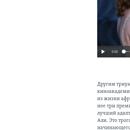
0:00
Другим триу
киноакадемии
из жизни афр
нее три прем
лучший адапт
Али. Это тро
начинающего 