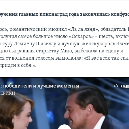
учения главных кинонаград года закончилась конфуз
ось, романтический мюзикл «Ла ла лэнд», обладатель 
олучил самое большое число «Оскаров» – шесть, включ
суру Дэмиену Шазеллу и лучшую женскую роль Эмме
щно сыгравшая старлетку Мию, выбежала на сцену и
 от волнения голосом вымолвила: «Я вас всех так сил
придти в себя!».
7: победители и лучшие моменты
EMB
МЕРИКИ
No media source currently available