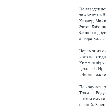
По заведенно
за «отчетный
Хиллер, Майк
Эктор Бабенк
Фишер и друг
актера Билла
Церемония ок
кого неожид
Киммел обруш
цеховых. Иро
«Чернокожие 
По ходу вече
Трампа. Веду
послал ему с
сценой. В пер