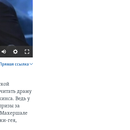
Прямая ссылка
SHARE
ской
читать драму
инса. Ведь у
призы за
а Махершале
ки-гея,
px
width