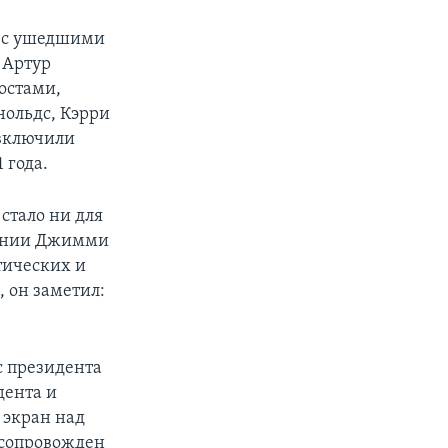
ь с ушедшими
 Артур
остами,
нольдс, Кэрри
 включили
 года.
стало ни для
монии Джимми
тических и
 он заметил:
с президента
дента и
 экран над
л сопровожден