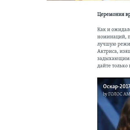
Церемония вр
Как и ожидал
номинаций, п
лучшую режис
Актриса, изя
задыхающимся
дайте только 
Оскар-201
by
ГОЛОС А