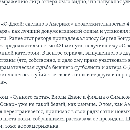
выражению лица актера было видно, что напускная ул
«О-Джей: сделано в Америке» продолжительностью 4
ара» как лучший документальный фильм и установил
сти. Ранее этот рекорд принадлежал эпосу Сергея Бонд
» продолжительностью 431 минута, получившему «Оск
анной категории. В центре сериала, выпущенного в дву
траны (что, собственно, и дало ему право участвовать 
 драматическая судьба бывшего футболиста и актера О
винявшегося в убийстве своей жены и ее друга и опра
а».
пехом «Лунного света», Виолы Дэвис и фильма о Симпс
 «Оскар» уже не такой белый, как раньше. О том, как 
 перестраивается, принимая в свои ряды сотни новых
о цвета кожи, собравшимся рассказала ее президент 
ти, тоже афроамериканка.