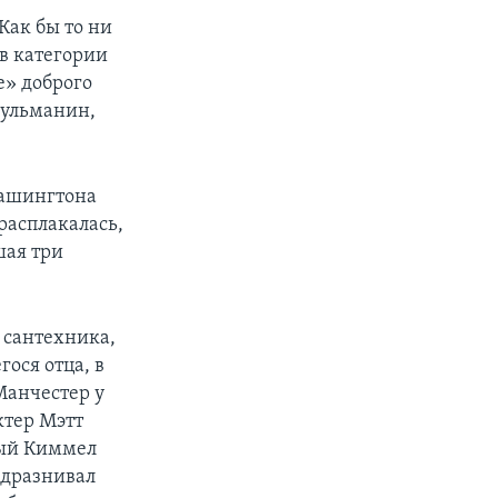
Как бы то ни
 в категории
е» доброго
сульманин,
Вашингтона
расплакалась,
шая три
 сантехника,
ося отца, в
Манчестер у
ктер Мэтт
рый Киммел
ддразнивал