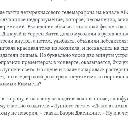
ле почти четырехчасового телемарафона на канале A
еслыханное недоразумение, которое, несомненно, вой
церемоний. Вышедшие объявлять главный фильм года
й Данауэй и Уоррен Битти долго мусолили в руках конв
отрели внутрь, а потом, улыбаясь, объявили победителя:
аиграла красивая тема из мюзикла, и потянулись на сц
оздатели фильма. Но буквально через две минуты устр
правили презентеров: в конверте, оказывается, был у
«Лунный свет». На сцене и в зале воцарилась растерян
ет, это все дерзкий розыгрыш неутомимого озорника 
Джимми Киммела?
и в сторону, и на сцену выходят взволнованные, сконф
му счастью создатели «Лунного света». «Даже в самы
тому не поверил, – сказал Барри Дженкинс. – Ну и к чер