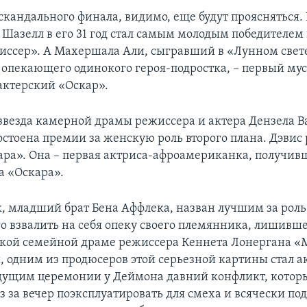
скандального финала, видимо, еще будут проясняться. 
 Шазелл в его 31 год стал самым молодым победителем
ссер». А Махершала Али, сыгравший в «Лунном свет
 опекающего одинокого героя-подростка, – первый му
ктерский «Оскар».
 звезда камерной драмы режиссера и актера Дензела 
остоена премии за женскую роль второго плана. Дэвис 
ара». Она – первая актриса-афроамериканка, получив
 «Оскара».
, младший брат Бена Аффлека, назван лучшим за роль
 взвалить на себя опеку своего племянника, лишившег
кой семейной драме режиссера Кеннета Лонергана «
и, одним из продюсеров этой серьезной картины стал а
дущим церемонии у Деймона давний конфликт, кото
з за вечер поэксплуатировать для смеха и всячески по