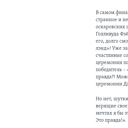
В самом фина
странное и н
оскаровских 
Голливуда Фэ
его, долго см
лэнд»! Уже з
счастливые с
церемонии по
победитель – 
правда?! Мож
церемонии 
Но нет, шутк
верящие свое
мечтах я бы э
Это правда!».