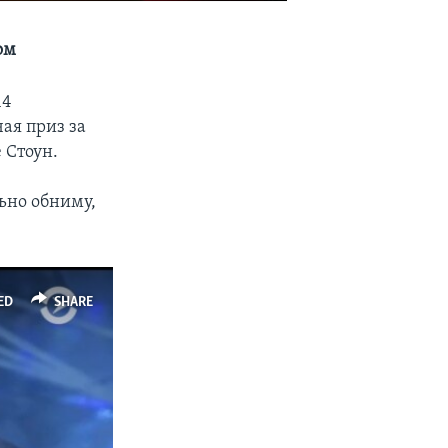
ом
14
ая приз за
 Стоун.
ьно обниму,
ED
SHARE