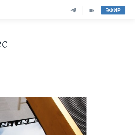
ЭФИР
ес