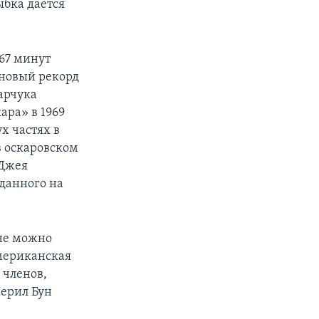
ыбка дается
67 минут
 новый рекорд
арчука
ара» в 1969
х частях в
в оскаровском
-Джея
вданного на
оне можно
Американская
 членов,
Шерил Бун