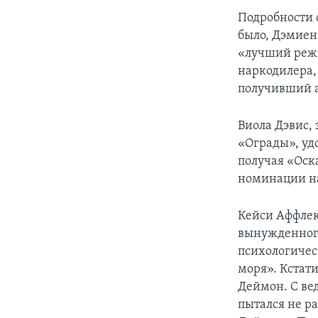
Подробности 
было, Дэмиен
«лучший режи
наркодилера,
получивший а
Виола Дэвис,
«Ограды», уд
получая «Оск
номинации на
Кейси Аффлек
вынужденного
психологичес
моря». Кстат
Деймон. С ве
пытался не ра