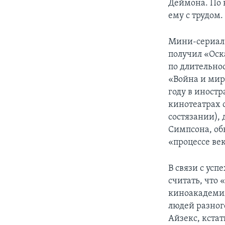
Деймона. По 
ему с трудом.
Мини-сериал 
получил «Оск
по длительно
«Война и мир
году в иностр
кинотеатрах с
состязании),
Симпсона, об
«процессе век
В связи с ус
считать, что
киноакадемия
людей разног
Айзекс, кста