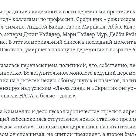
й традиции академики и гости церемонии простилис
 год» коллегами по профессии. Среди них – режиссеры
л Чимино, Анджей Вайда, Гарри Маршалл, Аббас Кьяр
о, актеры Джин Уайлдер, Мэри Тайлер Мур, Дебби Рей
ие. В этот мемориальный список в последний момент
 Пэкстона, умершего накануне церемонии в возрасте 61
азалась перенасыщена политикой, что, собственно, не 
анностью. Во вступительном монологе ведущий цере
ил на зрителей целую обойму шуток и намеков, поли
низируя над успехом «Ла-ла лэнд» и «Скрытых фигур»,
спасли НАСА, а белые – джаз».
ра Киммел то и дело пускал иронические стрелы в адре
щий забеспокоился отсутствием новых «твитов» прези
ам два «твита», которые проецировались на гигантский
вом он спрашивал, не спит ли президент, а второй бы