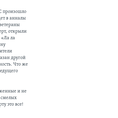
BC произошло
дет в анналы
 ветераны
ерт, открыли
 «Ла ла
ену
оители
казан другой
ность. Что же
ведущего
уженные и не
х смелых
ту это все!