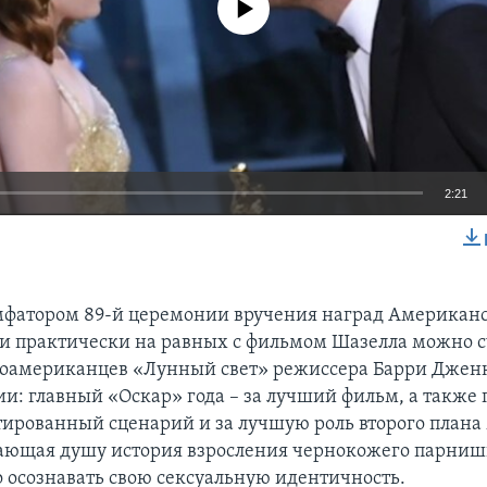
2:21
EMBED
мфатором 89-й церемонии вручения наград Американ
 практически на равных с фильмом Шазелла можно с
оамериканцев «Лунный свет» режиссера Барри Дженк
ии: главный «Оскар» года – за лучший фильм, а также 
ированный сценарий и за лучшую роль второго план
гающая душу история взросления чернокожего парниш
осознавать свою сексуальную идентичность.