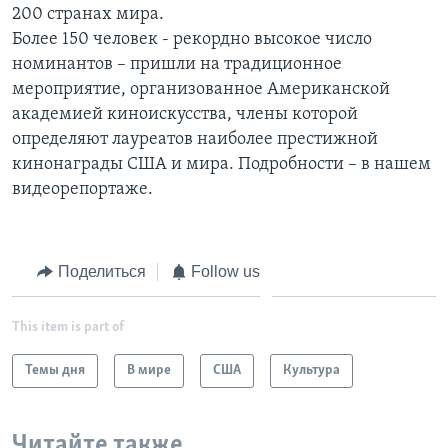
200 странах мира.
Learning English
Более 150 человек - рекордно высокое число
номинантов – пришли на традиционное
мероприятие, организованное Американской
СОЦИАЛЬНЫЕ СЕТИ
академией киноискусства, члены которой
определяют лауреатов наиболее престижной
кинонаграды США и мира. Подробности – в нашем
Языки
видеорепортаже.
Поделиться
Follow us
This item is part of
Темы дня
В мире
США
Культура
Читайте также