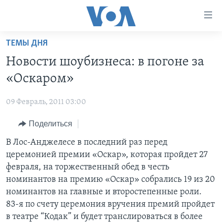
Линки
доступности
Перейти
ТЕМЫ ДНЯ
на
ГЛАВНОЕ
Новости шоубизнеса: в погоне за
основной
ПРОГРАММЫ
контент
«Оскаром»
ПРОЕКТЫ
Перейти
АМЕРИКА
к
09 Февраль, 2011 03:00
ЭКСПЕРТИЗА
НОВОСТИ ЗА МИНУТУ
УЧИМ АНГЛИЙСКИЙ
основной
Поделиться
ИНТЕРВЬЮ
ИТОГИ
НАША АМЕРИКАНСКАЯ ИСТОРИЯ
навигации
Перейти
ФАКТЫ ПРОТИВ ФЕЙКОВ
В Лос-Анджелесе в последний раз перед
ПОЧЕМУ ЭТО ВАЖНО?
А КАК В АМЕРИКЕ?
в
церемонией премии «Оскар», которая пройдет 27
ЗА СВОБОДУ ПРЕССЫ
ДИСКУССИЯ VOA
АРТЕФАКТЫ
поиск
февраля, на торжественный обед в честь
УЧИМ АНГЛИЙСКИЙ
ДЕТАЛИ
АМЕРИКАНСКИЕ ГОРОДКИ
номинантов на премию «Оскар» собрались 19 из 20
номинантов на главные и второстепенные роли.
ВИДЕО
НЬЮ-ЙОРК NEW YORK
ТЕСТЫ
83-я по счету церемония вручения премий пройдет
ПОДПИСКА НА НОВОСТИ
АМЕРИКА. БОЛЬШОЕ ПУТЕШЕСТВИЕ
в театре “Кодак” и будет транслироваться в более