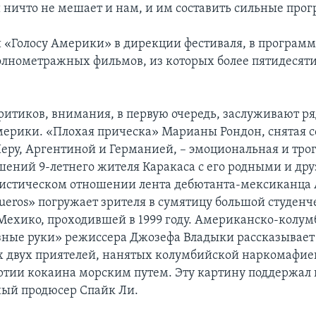
и ничто не мешает и нам, и им составить сильные про
 «Голосу Америки» в дирекции фестиваля, в программе
олнометражных фильмов, из которых более пятидесят
итиков, внимания, в первую очередь, заслуживают ря
ерики. «Плохая прическа» Марианы Рондон, снятая 
Перу, Аргентиной и Германией, – эмоциональная и тро
шений 9-летнего жителя Каракаса с его родными и дру
листическом отношении лента дебютанта-мексиканца 
ueros» погружает зрителя в сумятицу большой студенч
 Мехико, проходившей в 1999 году. Американско-колу
зные руки» режиссера Джозефа Владыки рассказывает
 двух приятелей, нанятых колумбийской наркомафие
ртии кокаина морским путем. Эту картину поддержал 
ый продюсер Спайк Ли.