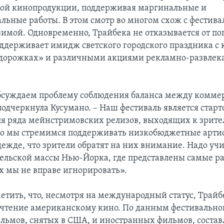
ой кинопродукции, поддерживая маргинальные и
льные работы. В этом смотр во многом схож с фестива
имой. Одновременно, Трайбека не отказывается от по
ддерживает имидж светского городского праздника с
дорожках» и различными акциями рекламно-развлек
бсуждаем проблему соблюдения баланса между комме
подчеркнула Кусумано. – Наш фестиваль является старт
я ряда мейнстримовских релизов, выходящих к зрите
о мы стремимся поддерживать низкобюджетные арти
дежде, что зрители обратят на них внимание. Надо уч
тельской массы Нью-Йорка, где представлены самые р
х мы не вправе игнорировать».
метить, что, несмотря на международный статус, Трайб
очтение американскому кино. По данным фестивально
льмов, снятых в США, и иностранных фильмов, составл