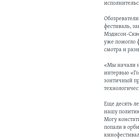
исполнительс
Обозреватели
фестиваль, з
Мэдисон-Скве
уже помогло 
смотра и раз
«Мы начали н
интервью «Го
зонтичный пр
технологичес
Еще десять ле
нашу политик
Могу констати
попали в орб
кинофестивал