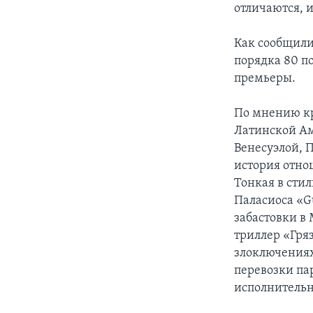
отличаются, 
Как сообщили
порядка 80 п
премьеры.
По мнению кр
Латинской Ам
Венесуэлой, 
история отно
Тонкая в сти
Паласиоса «G
забастовки в
триллер «Гря
злоключениях
перевозки па
исполнительн