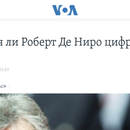
я ли Роберт Де Ниро цифр
01:57
ься