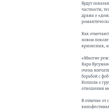
Будут показа
частности, т
драма о «дом
романтическа
Как отмечают
новом поколе
кризисных, а
«Многие режи
Кара Кусуман
очень впечат
борьбой с фо
Коппола о гр
отношения ме
В отличие от
кинофестивал