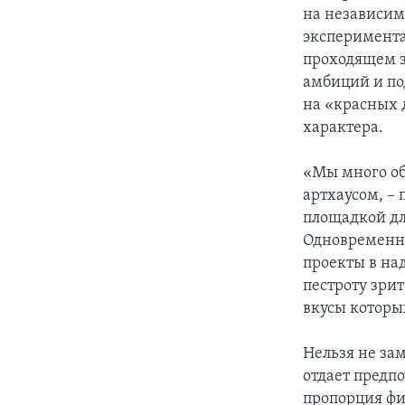
на независим
эксперимента
проходящем з
амбиций и по
на «красных 
характера.
«Мы много о
артхаусом, – 
площадкой дл
Одновременн
проекты в на
пестроту зри
вкусы которы
Нельзя не за
отдает предп
пропорция фи