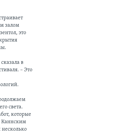
страивает
ым залом
зентол, это
ткрытия
мы.
сказала в
тиваля. – Это
нологий.
 продолжаем
го света.
абот, которые
с Каннским
ы несколько