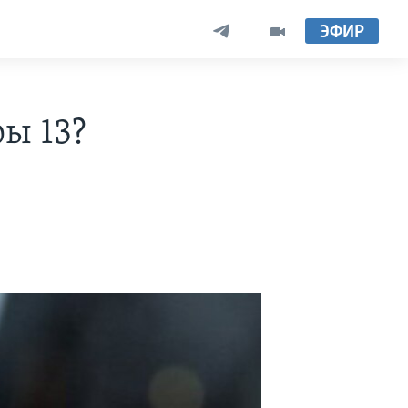
ЭФИР
ы 13?