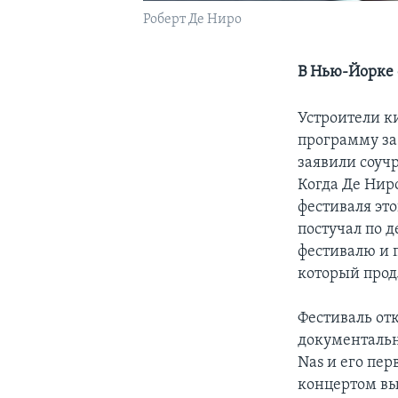
Роберт Де Ниро
В Нью-Йорке 
Устроители к
программу за 
заявили соуч
Когда Де Ниро
фестиваля этог
постучал по 
фестивалю и 
который продл
Фестиваль от
документальн
Nas и его пе
концертом вы