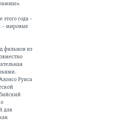
граммы».
 этого года –
и – мировые
д фильмов из
совместно
гательная
зьями.
Алонсо Руиса
еской
мбийский
 о
й для
как