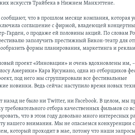
ких искусств Трайбека в Нижнем Манхэттене.
 сообщают, что в прошлом месяце компания, которая у
аключила соглашение с фирмой, владеющей концертн
р-Гарден, о продаже ей половины акций. По словам Ро
фестивалю заполучить престижный Бикон-театр для о
нообразить формы планирования, маркетинга и рекла
овый проект «Инновации» и очень вдохновлены им, – 
лосу Америки» Кара Кусумано, одна из отборщиков фес
оект, под него мы сгруппировали все фестивальные
кие новинки. Ведь сейчас наступило время новых тех
т назад не было ни Twitter, ни Facebook. В целом, мы
у требовательного отбора качественных фильмов со все
ровать, что в этом году довольно много интересных р
иту нашего внимания. Мы не опасаемся конкуренции 
ем, который проходит в мае, потому что наши запрос