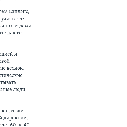
лем Сандэнс,
пулистских
 кинозвездами
ательного
рцией и
овой
лю весной.
стические
итывать
азные люди,
ека все же
й дирекции,
яет 60 на 40