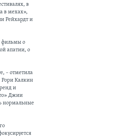
стивалях, в
а в мехах»,
и Рейхардт и
т фильмы о
й апатии, о
, – отметила
е Рори Калкин
ренд и
лто» Джии
ть нормальные
го
фокусируется