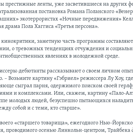
ны престижные ленты, уже засветившиеся на других фе
еатрализованная постановка Романа Поланского «Венер
ашних» экотеррористах «Ночные передвижения» Келл
я драма Пола Хаггиса «Третья персона».
 кинокритики, заметную часть программы составляю
нии, о тревожных тенденциях отчуждения и социально
нтиобщественных явлениях в молодежной среде.
ссеры-дебютанты рассказывают о своем личном опыте
о. – Возьмите картину «Гэбриел» режиссера Лу Хоу, гд
ляюще сыграл парня, одержимого поиском своей герлф
биями и комплексами. Или, скажем, картину «Пало-А
уппе молодых людей, безуспешно пытающихся налади
жду собой и с теми, кто старше».
 своего «старшего товарища», ежегодного Нью-Йоркско
я, проводимого осенью Линкольн-центром, Трайбека 