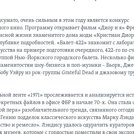
сумато, очень сильным в этом году является конкурс
ого кино. Программу открывает фильм «Диор и я» Фр
лисной жизни знаменитого дома моды «Кристиан Диор
публике подробностей. «Балет-422» знакомит с лабор
усства на примере подготовки очередного, 422-го по с
руппой Нью-Йоркского городского балета. Несколько ф
аменитостям шоу-бизнеса и поп-музыки – Бьорк, Дже
Бобу Уэйру из рок-группы Grateful Dead и джазовому т
ьной ленте «1971» прослеживается и анализируется ис
ретных файлов в офисе ФБР в начале 70-х. Она стала 
й пера» разоблачительного тренда, связанного сегодн
 Гению подделок классического искусства Марку Лэнд
ство и ремесло». Лэндису удалось одурачить кураторов
 музеев, которые с гордостью поместили в свои экспо