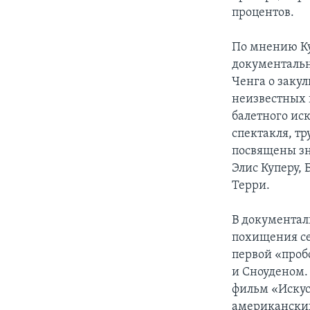
процентов.
По мнению Ку
документальн
Ченга о заку
неизвестных 
балетного иск
спектакля, т
посвящены зн
Элис Куперу, 
Терри.
В документал
похищения сек
первой «пробо
и Сноуденом.
фильм «Искус
американских