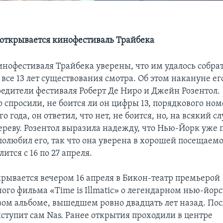
открывается кинофестиваль Трайбека
инофестиваля Трайбека уверены, что им удалось собр
все 13 лет существования смотра. Об этом накануне е
редители фестиваля Роберт Де Ниро и Джейн Розентол.
 спросили, не боится ли он цифры 13, порядкового но
о года, он ответил, что нет, не боится, но, на всякий с
дереву. Розентол выразила надежду, что Нью-Йорк уже 
полюбил его, так что она уверена в хорошей посещаемо
ится с 16 по 27 апреля.
крывается вечером 16 апреля в Бикон-театр премьерой
ого фильма «Time is Illmatic» о легендарном нью-йор
рвом альбоме, вышедшем ровно двадцать лет назад. Пос
ступит сам Nas. Ранее открытия проходили в центре