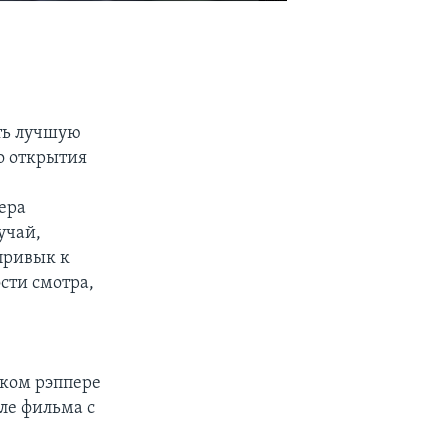
ать лучшую
го открытия
мера
лучай,
привык к
сти смотра,
ском рэппере
ле фильма c