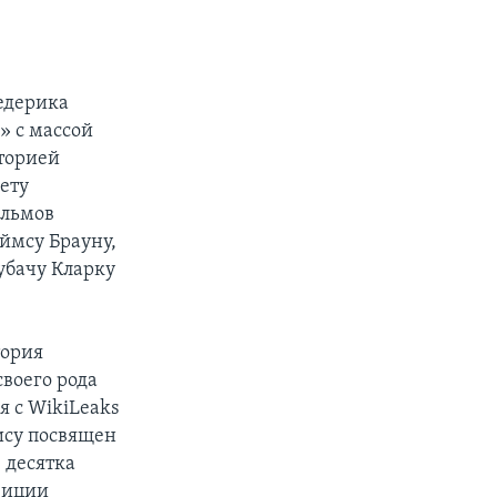
едерика
» с массой
аторией
чету
ильмов
ймсу Брауну,
рубачу Кларку
тория
своего рода
я с WikiLeaks
ису посвящен
 десятка
зиции