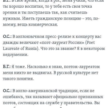
Б.Г.:
В свое время, когда я рос, меня учили, что если
ты хорошо воспитан, то у тебя есть своя точка
зрения и ты поступаешь так, как считаешь
нужным. Иметь гражданскую позицию – это, по-
моему, вещь коммерческая.
О.С.:
В англоязычном пресс-релизе к концерту вас
дважды величают «поэт-лауреат России» (Poet
Laureate of Russia). Что это за звание? Я в некотором
недоумении.
Б.Г.:
Я тоже. Насколько я знаю, поэтом-лауреатом
меня никто не выдвигал. В русской культуре нет
такого понятия.
О.С.:
В англо-американской традиции, если не
ошибаюсь, так называют официально признанных
поэтов, состоящих на службе у правительства. Вы