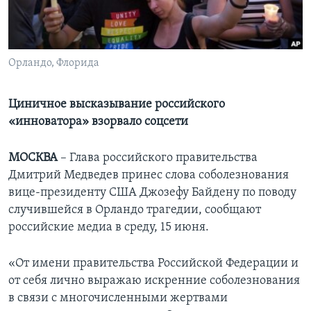
Learning English
СОЦИАЛЬНЫЕ СЕТИ
Орландо, Флорида
Циничное высказывание российского
«инноватора» взорвало соцсети
Языки
МОСКВА
– Глава российского правительства
Дмитрий Медведев принес слова соболезнования
вице-президенту США Джозефу Байдену по поводу
случившейся в Орландо трагедии, сообщают
российские медиа в среду, 15 июня.
«От имени правительства Российской Федерации и
от себя лично выражаю искренние соболезнования
в связи с многочисленными жертвами