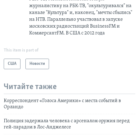
журналистику на РБК-ТВ, "окультуривался" на
канале "Культура" и, наконец, "мечты сбылись"
на НТВ. Параллельно участвовал в запуске
московских радиостанций BusinessFM и
КоммерсантFM. В США с 2012 года
This item is part of
США
Новости
Читайте также
Корреспондент «Голоса Америки» с места событий в
Орландо
Полиция задержала человека с арсеналом оружия перед
гей-парадом в Лос-Анджелесе