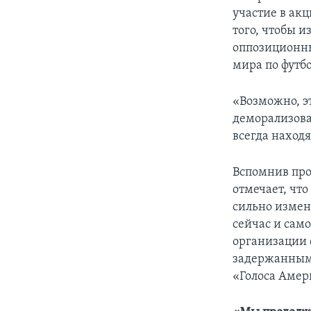
участие в ак
того, чтобы 
оппозиционны
мира по футбо
«Возможно, э
деморализоват
всегда наход
Вспомнив пр
отмечает, чт
сильно измен
сейчас и сам
организации 
задержанным,
«Голоса Амер