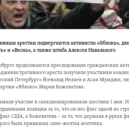
вным арестам подвергаются активисты «Яблока», д
ь» и «Весна», а также штаба Алексея Навального
рбурге продолжаются преследования гражданских акт
 административного ареста получили участники коали
ский Петербург» Всеволод Нелаев и Асан Мумджи, пя
 партии «Яблоко» Мария Кожеватова.
имали участие в санкционированном шествии 1 мая. Н
удниками полиции за то, что он нес флаг одной из стр
лаг США, а Кожеватова – за то, что держала в руках ф
орого была привязана сине-желтая ленточка.