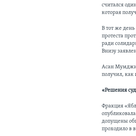
считался оди
которая получ
В тот же день
протеста про
ради солидарн
Внизу заявлен
Асан Мумджи,
получил, как 
«Решения суд
Фракция «Ябл
опубликовала 
допущены общ
проходило в 