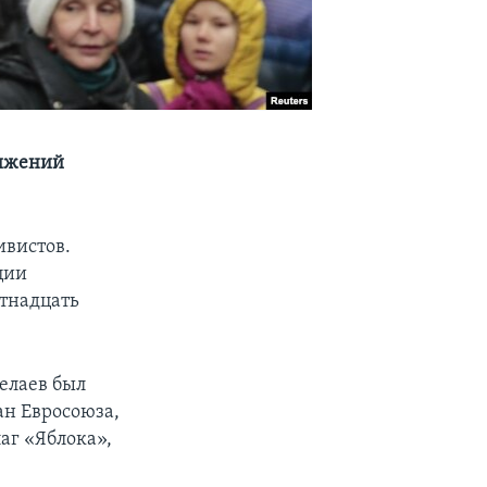
вижений
ивистов.
ции
тнадцать
елаев был
ан Евросоюза,
лаг «Яблока»,