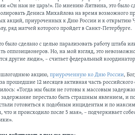
ции «Он нам не царь!». По мнению Литвина, это было с
изолировать Дениса Михайлова на время возможного п
х акций, приуроченных к Дню России и к открытию 
лу, ряд матчей которого пройдет в Санкт-Петербурге.
то было сделано с целью парализовать работу штаба ил
ь оппозиционеров. Но, на мой взгляд, это невозможно
ятся другие люди», – считает федеральный координато
ошлогоднюю акцию,
приуроченную ко Дню России
, Бо
о за прошедшие 12 месяцев активная часть российского
илось: «Тогда мы были не готовы к массовым задержа
о задержание перестало быть страшным явлением, и п
стали готовиться к подобным инцидентам и по макси
 что и происходило после 5 мая», – подчеркивает соб
ики».