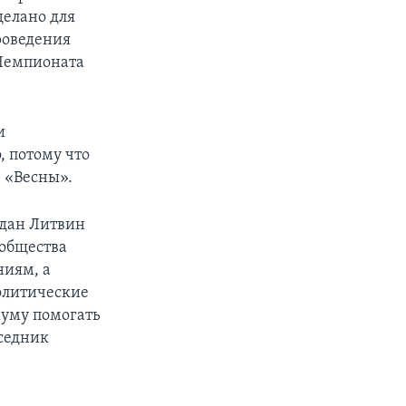
делано для
роведения
Чемпионата
и
, потому что
р «Весны».
гдан Литвин
 общества
ниям, а
олитические
муму помогать
еседник