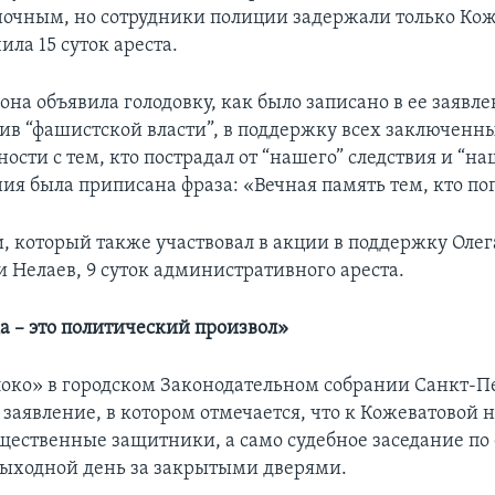
ночным, но сотрудники полиции задержали только Кож
ила 15 суток ареста.
 она объявила голодовку, как было записано в ее заявле
тив “фашистской власти”, в поддержку всех заключенн
ости с тем, кто пострадал от “нашего” следствия и “н
ия была приписана фраза: «Вечная память тем, кто пог
 который также участвовал в акции в поддержку Олег
и Нелаев, 9 суток административного ареста.
а – это политический произвол»
око» в городском Законодательном собрании Санкт-П
заявление, в котором отмечается, что к Кожеватовой 
ественные защитники, а само судебное заседание по 
выходной день за закрытыми дверями.