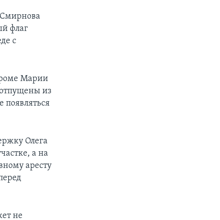
 Смирнова
ый флаг
де с
кроме Марии
 отпущены из
е появляться
держку Олега
частке, а на
вному аресту
перед
кет не