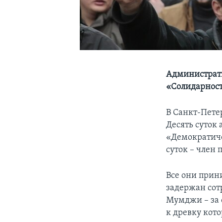
Администрати
«Солидарност
В Санкт-Пете
Десять суток
«Демократиче
суток – член
Все они прин
задержан сотр
Мумджи – за ф
к древку кот