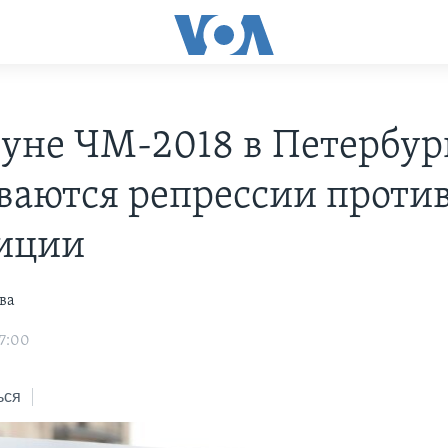
уне ЧМ-2018 в Петербур
ваются репрессии проти
иции
ва
7:00
ься