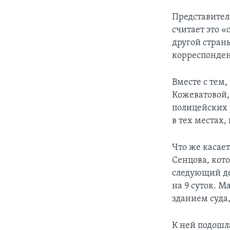
Представител
считает это 
другой страны
корреспонден
Вместе с тем
Кожеватовой,
полицейских 
в тех местах,
Что же касает
Сенцова, кото
следующий де
на 9 суток. 
зданием суда,
К ней подошла