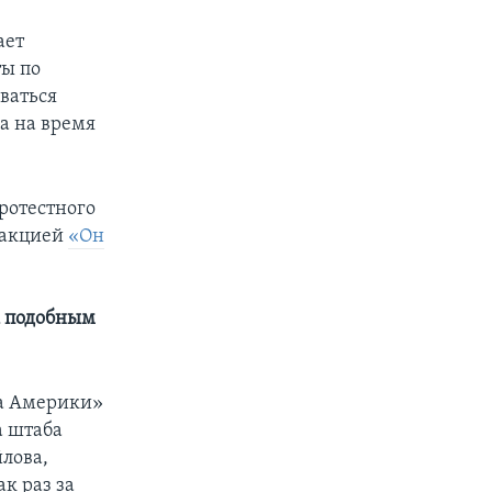
ает
ты по
ваться
ка на время
ротестного
 акцией
«Он
к подобным
са Америки»
а штаба
лова,
к раз за