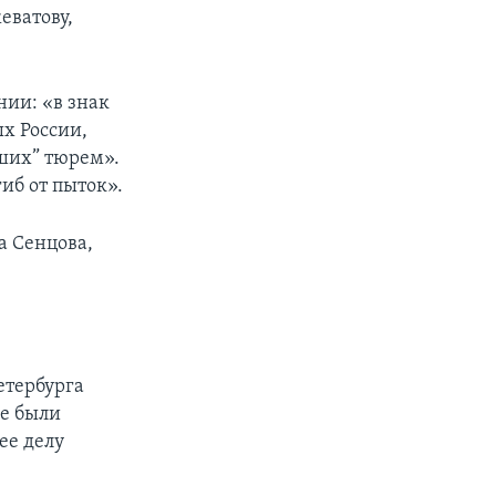
еватову,
нии: «в знак
ых России,
аших” тюрем».
иб от пыток».
а Сенцова,
етербурга
не были
ее делу