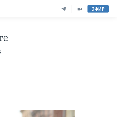
ЭФИР
ге
в