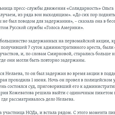
ьница пресс-службы движения «Солидарность» Ольга
«случаем, из ряда вон выходящим». «До сих пор поднят
 не был поводом для задержания», – сказала она в бесе
том Русской службы «Голоса Америки».
, большинство задержанных на первомайской акции, 
 получившей 7 суток административного ареста, были
участков, и, по словам Смирновой, старались больше н
 где они могли быть повторно задержаны.
ся Нелаева, то он был задержан во время акции в под
рая проходила 1 июня. Ночь он провел в полицейском у
нь состоялся суд, приговоривший его к администрати
Мария Кожеватова решила выйти с одиночным пикетом 
 где рассматривалось дело Нелаева.
 участница НОДа, и встала рядом. С этого момента пи