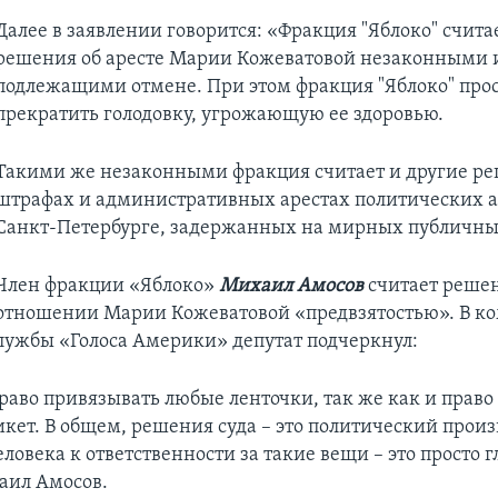
Далее в заявлении говорится: «Фракция "Яблоко" счита
решения об аресте Марии Кожеватовой незаконными 
подлежащими отмене. При этом фракция "Яблоко" прос
прекратить голодовку, угрожающую ее здоровью.
Такими же незаконными фракция считает и другие ре
штрафах и административных арестах политических а
Санкт-Петербурге, задержанных на мирных публичны
Член фракции «Яблоко»
Михаил Амосов
считает решен
отношении Марии Кожеватовой «предвзятостью». В к
службы «Голоса Америки» депутат подчеркнул:
раво привязывать любые ленточки, так же как и право
кет. В общем, решения суда – это политический произ
ловека к ответственности за такие вещи – это просто г
аил Амосов.