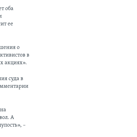
ет оба
и
ит ее
шения о
ктивистов в
х акциях».
ия суда в
омментарии
 на
вол. А
лупость», –