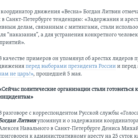
координатор движения «Весна» Богдан Литвин отмеч
в Санкт-Петербурге тенденцию: «Задержания и арес
вным делам, связанным с митингами, стали использо
ля “наказания”, а для устранения конкретного челове
приятий».
В качестве примеров он упомянул об арестах лидеров п
движения
перед выборами президента России
и перед
нам не царь!»
, прошедшей 5 мая.
«Сейчас политические организации стали готовиться 
инцидентам»
В разговоре с корреспондентом Русской службы «Голо
Богдан Литвин
упомянул и о задержании координатор
Алексея Навального в Санкт-Петербурге Дениса Михай
приговорен к административному аресту на 25 суток ка