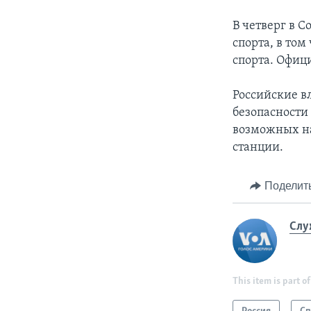
В четверг в 
спорта, в то
спорта. Офиц
Российские в
безопасности
возможных на
станции.
Поделит
Слу
This item is part of