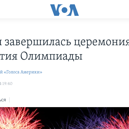
и завершилась церемони
тия Олимпиады
ей «Голоса Америки»
4 19:40
ься