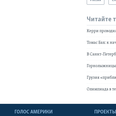
Россия
Сп
Читайте 
Керри проводи
Томас Бах: к на
В Санкт-Петерб
Горнолыжницы 
Грузия «прибли
Олимпиада в т
ГОЛОС АМЕРИКИ
ПРОЕКТ