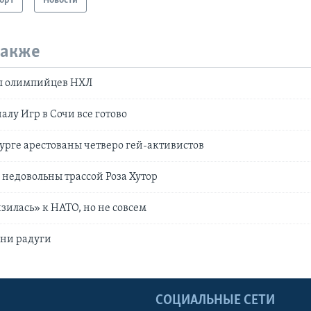
орт
Новости
также
л олимпийцев НХЛ
чалу Игр в Сочи все готово
урге арестованы четверо гей-активистов
недовольны трассой Роза Хутор
зилась» к НАТО, но не совсем
ени радуги
Ы
СОЦИАЛЬНЫЕ СЕТИ