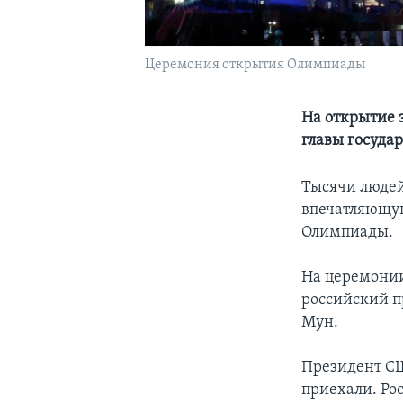
Церемония открытия Олимпиады
На открытие 
главы государ
Тысячи людей
впечатляющую
Олимпиады.
На церемонии 
российский п
Мун.
Президент СШ
приехали. Рос