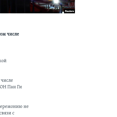
том числе
кой
 числе
ООН Пан Ги
церемонию не
связи с