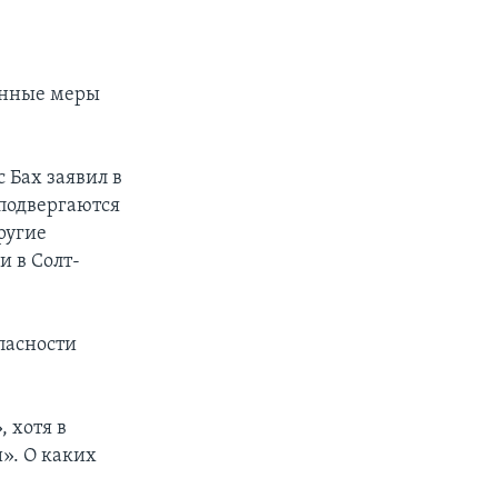
енные меры
 Бах заявил в
 подвергаются
ругие
и в Солт-
пасности
 хотя в
». О каких