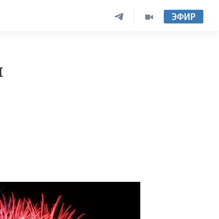
ЭФИР
я