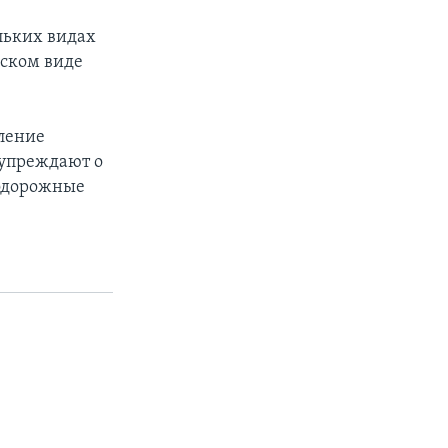
льких видах
йском виде
пление
дупреждают о
нодорожные