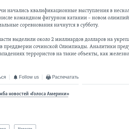
Сочи начались квалификационные выступления в неско
м числе командном фигурном катании – новом олимпи
иальные соревнования начнутся в субботу.
ласти выделили около 2 миллиардов долларов на укре
 в преддверии сочинской Олимпиады. Аналитики пре
падениях террористов на такие объекты, как желез
ься
Follow us
Распечатать
жба новостей «Голоса Америки»