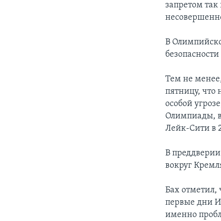
запретом так
несовершенн
В Олимпийско
безопасности
Тем не менее
пятницу, что
особой угроз
Олимпиады, в 
Лейк-Сити в 2
В преддверии
вокруг Кремл
Бах отметил, 
первые дни И
именно пробл