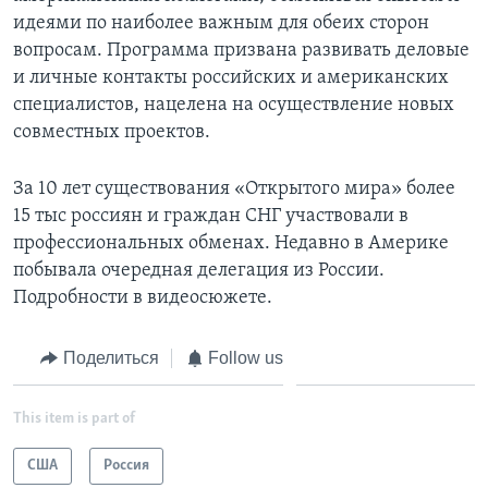
идеями по наиболее важным для обеих сторон
Learning English
вопросам. Программа призвана развивать деловые
и личные контакты российских и американских
СОЦИАЛЬНЫЕ СЕТИ
специалистов, нацелена на осуществление новых
совместных проектов.
За 10 лет существования «Открытого мира» более
Языки
15 тыс россиян и граждан СНГ участвовали в
профессиональных обменах. Недавно в Америке
побывала очередная делегация из России.
Подробности в видеосюжете.
Поделиться
Follow us
This item is part of
США
Россия