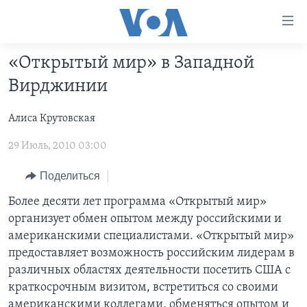
Линки
доступности
Перейти
«Открытый мир» в Западной
на
ГЛАВНОЕ
Вирджинии
основной
ПРОГРАММЫ
контент
Алиса Крутовская
ПРОЕКТЫ
Перейти
АМЕРИКА
к
29 Июль, 2010 03:00
ЭКСПЕРТИЗА
НОВОСТИ ЗА МИНУТУ
УЧИМ АНГЛИЙСКИЙ
основной
ИНТЕРВЬЮ
ИТОГИ
НАША АМЕРИКАНСКАЯ ИСТОРИЯ
навигации
Поделиться
Перейти
ФАКТЫ ПРОТИВ ФЕЙКОВ
ПОЧЕМУ ЭТО ВАЖНО?
А КАК В АМЕРИКЕ?
Более десяти лет программа «Открытый мир»
в
организует обмен опытом между российскими и
ЗА СВОБОДУ ПРЕССЫ
ДИСКУССИЯ VOA
АРТЕФАКТЫ
поиск
американскими специалистами. «Открытый мир»
УЧИМ АНГЛИЙСКИЙ
ДЕТАЛИ
АМЕРИКАНСКИЕ ГОРОДКИ
предоставляет возможность российским лидерам в
различных областях деятельности посетить США с
ВИДЕО
НЬЮ-ЙОРК NEW YORK
ТЕСТЫ
краткосрочным визитом, встретиться со своими
ПОДПИСКА НА НОВОСТИ
АМЕРИКА. БОЛЬШОЕ ПУТЕШЕСТВИЕ
американскими коллегами, обменяться опытом и