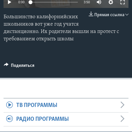
0:00
3:50
Learning English
Прямая ссылка
Большинство калифорнийских
школьников вот уже год учатся
СОЦИАЛЬНЫЕ СЕТИ
дистанционно. Их родители вышли на протест с
требованием открыть школы
Языки
Поделиться
ТВ ПРОГРАММЫ
РАДИО ПРОГРАММЫ