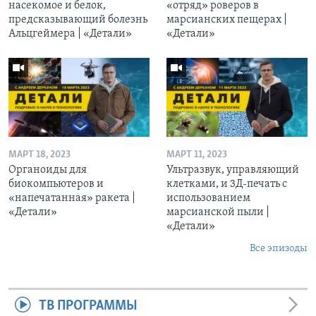
насекомое и белок,
«отряд» роверов в
предсказывающий болезнь
марсианских пещерах |
Альцгеймера | «Детали»
«Детали»
МАРТ 18, 2023
МАРТ 11, 2023
Органоиды для
Ультразвук, управляющий
биокомпьютеров и
клетками, и 3Д-печать c
«напечатанная» ракета |
использованием
«Детали»
марсианской пыли |
«Детали»
Все эпизоды
ТВ ПРОГРАММЫ