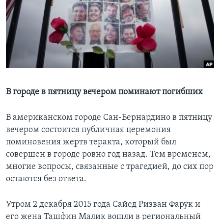
Learning English
СОЦИАЛЬНЫЕ СЕТИ
Языки
В городе в пятницу вечером поминают погибших
В американском городе Сан-Бернардино в пятницу
вечером состоится публичная церемония
поминовения жертв теракта, который был
совершен в городе ровно год назад. Тем временем,
многие вопросы, связанные с трагедией, до сих пор
остаются без ответа.
Утром 2 декабря 2015 года Сайед Ризван Фарук и
его жена Ташфин Малик вошли в региональный