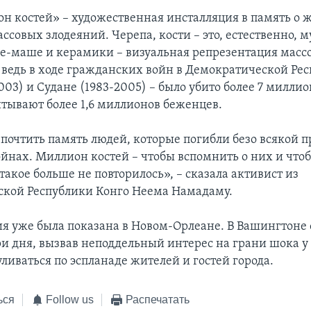
н костей» – художественная инсталляция в память о 
ссовых злодеяний. Черепа, кости – это, естественно, 
ье-маше и керамики – визуальная репрезентация масс
 ведь в ходе гражданских войн в Демократической Ре
003) и Судане (1983-2005) – было убито более 7 миллион
тывают более 1,6 миллионов беженцев.
 почтить память людей, которые погибли безо всякой 
ойнах. Миллион костей – чтобы вспомнить о них и что
 такое больше не повторилось», – сказала активист из
кой Республики Конго Неема Намадаму.
ия уже была показана в Новом-Орлеане. В Вашингтоне
ри дня, вызвав неподдельный интерес на грани шока 
ливаться по эспланаде жителей и гостей города.
ься
Follow us
Распечатать