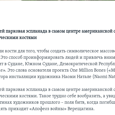
ей парковая эспланада в самом центре американской 
еческими костями
 кости для того, чтобы создать символическое массов
 Это способ проинформировать людей и привлечь вним
ит в Судане, Южном Судане, Демократической Республ
». Это слова основателя проекта One Million Bones («
втора инсталляции художника Наоми Натале (Naomi Nat
ей парковая эспланада в самом центре американской 
ческими костями. Такое трудно себе вообразить, а уви
ртинах художников прошлого – поля битв, когда погиб
мять приходит «Апофеоз войны» Верещагина.