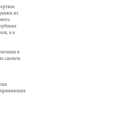
жертвах
муляжи из
ового
спублике
ов, а в
причины в
бы сделать
 она
у привыкших