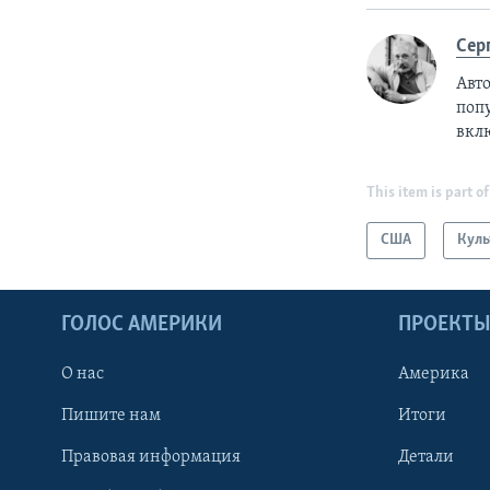
Сер
Авто
поп
вкл
This item is part of
США
Куль
ГОЛОС АМЕРИКИ
ПРОЕКТ
О нас
Америка
Пишите нам
Итоги
Правовая информация
Детали