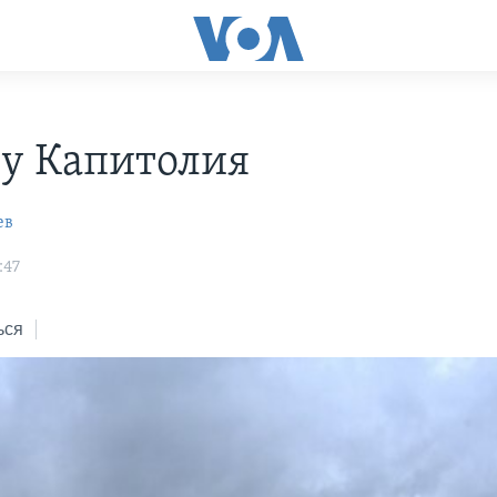
 у Капитолия
ев
:47
ься