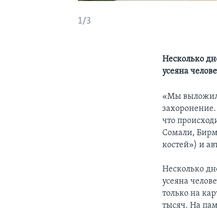
1/3
Несколько дн
усеяна челов
«Мы выложили
захоронение.
что происход
Сомали, Бирме
костей») и а
Несколько дн
усеяна челове
только на ка
тысяч. На па