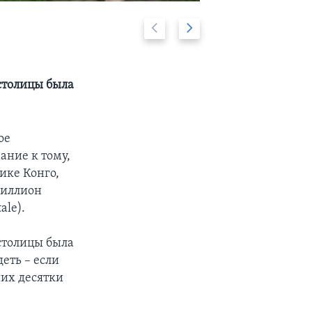
Previous
Дальше
2/3
slide
столицы была
ое
ание к тому,
ике Конго,
Миллион
ale).
столицы была
деть – если
ших десятки