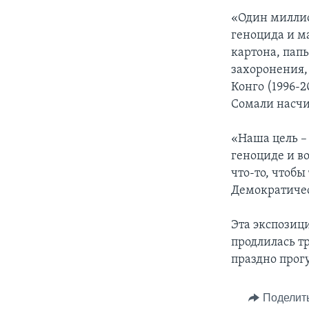
«Один миллио
геноцида и ма
картона, пап
захоронения,
Конго (1996-2
Сомали насчи
«Наша цель –
геноциде и в
что-то, чтобы
Демократичес
Эта экспозиц
продлилась т
праздно прогу
Поделит