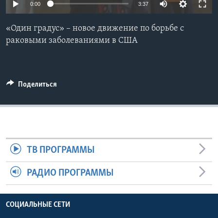
0:00
3:37
Learning English
«Один градус» – новое движение по борьбе с
раковыми заболеваниями в США
СОЦИАЛЬНЫЕ СЕТИ
Поделиться
Языки
ТВ ПРОГРАММЫ
РАДИО ПРОГРАММЫ
СОЦИАЛЬНЫЕ СЕТИ