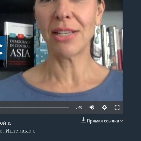
able
5:40
Прямая ссылка
ой и
EMBED
е. Интервью с