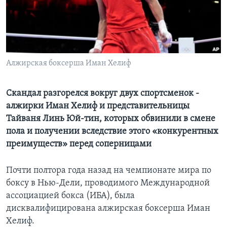
Learning English
СОЦИАЛЬНЫЕ СЕТИ
Алжирская боксерша Иман Хелиф
Языки
Скандал разгорелся вокруг двух спортсменок -
алжирки Иман Хелиф и представительницы
Тайваня Линь Юй-тин, которых обвинили в смене
пола и получении вследствие этого «конкурентных
преимуществ» перед соперницами
Почти полтора года назад на чемпионате мира по
боксу в Нью-Дели, проводимого Международной
ассоциацией бокса (ИБА), была
дисквалифицирована алжирская боксерша Иман
Хелиф.