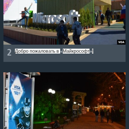
2
Добро пожаловать в
Майкрософт
!
«
»