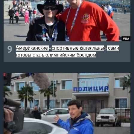
9
Американские
спортивные капелланы
сами
«
»
готовы стать олимпийским брендом