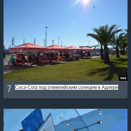
7
Coca-Cola под олимпийским солнцем в Адлере