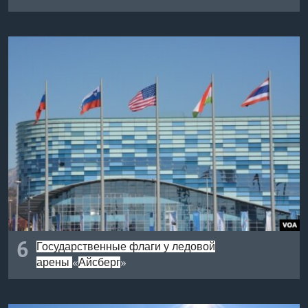
6
Государственные флаги у ледовой
арены
Айсберг
«
»