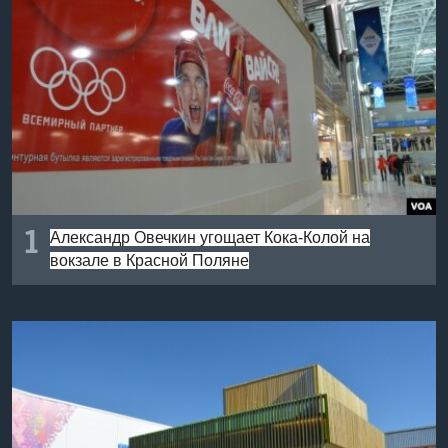
Learning English
СОЦИАЛЬНЫЕ СЕТИ
Языки
1
Александр Овечкин угощает Кока-Колой на
вокзале в Красной Поляне