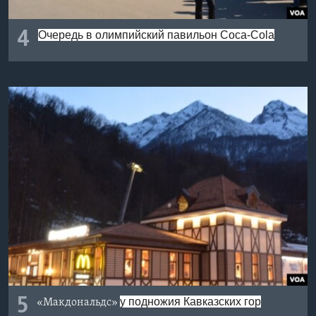
4
Очередь в олимпийский павильон Coca-Cola
5
у подножия Кавказских гор
«Макдональдс»