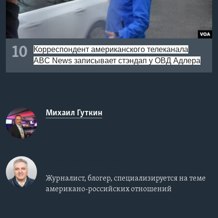
10
Корреспондент американского телеканала
ABC News записывает стэндап у ОВД Адлера
Михаил Гуткин
Вадим Массальский
Журналист, блогер, специализируется на теме
американо-российских отношений