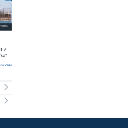
США
тво?
пизоды