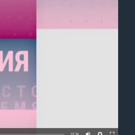
able
15:34