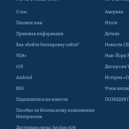
О нас
Америка
Пишите нам
Итоги
Правовая информация
Детали
Как обойти блокировку сайта?
Новости СШ
VOA+
Нью-Йорк 
iOS
Дискуссия 
Android
История «Г
RSS
Учим англ
Learning English
Подпишитесь на новости
ПОЗИЦИЯ 
Пособие по безопасному пользованию
СОЦИАЛЬНЫЕ СЕТИ
Интернетом
Доступная среда: Section 508