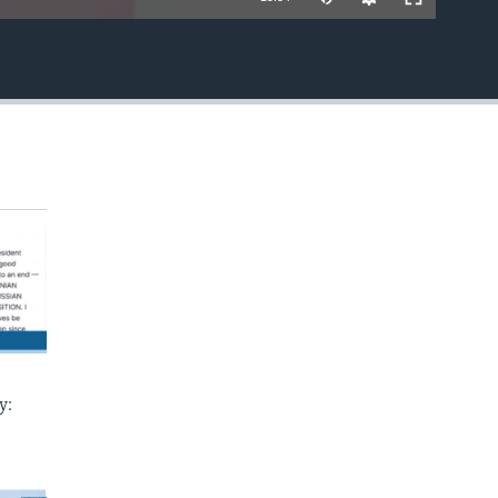
EMBED
у: