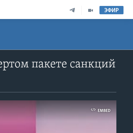
ЭФИР
ертом пакете санкций
EMBED