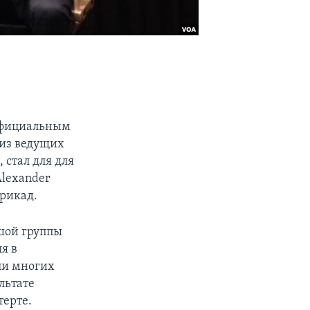
еофициальным
 из ведущих
 стал для для
lexander
ррикад.
шой группы
я в
ели многих
льтате
терте.