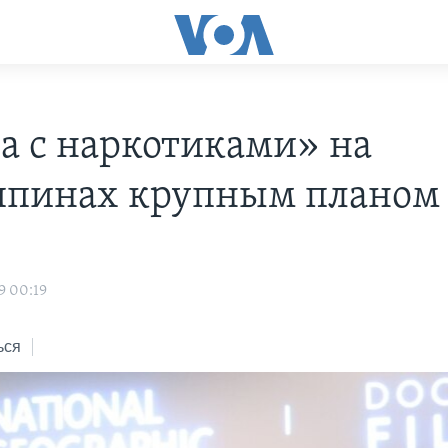
а с наркотиками» на
пинах крупным планом
9 00:19
ься