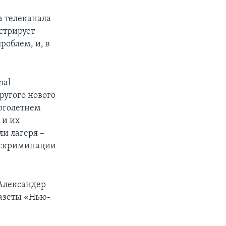
а телеканала
нстрирует
облем, и, в
nal
ругого нового
ноголетнем
 и их
и лагеря –
искриминации
Александер
газеты «Нью-