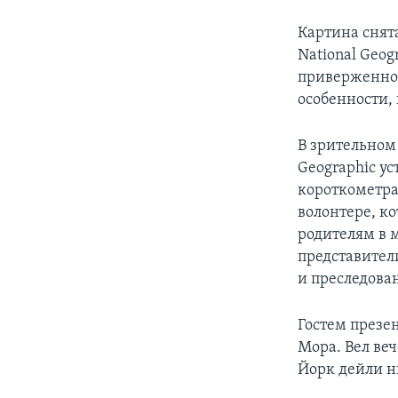
Картина снят
National Geog
приверженнос
особенности,
В зрительном 
Geographic у
короткометра
волонтере, к
родителям в 
представител
и преследова
Гостем презе
Мора. Вел ве
Йорк дейли н