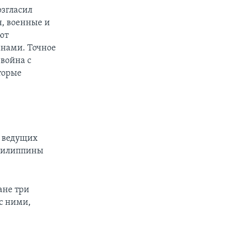
озгласил
я, военные и
ют
анами. Точное
война с
торые
, ведущих
 Филиппины
ане три
 с ними,