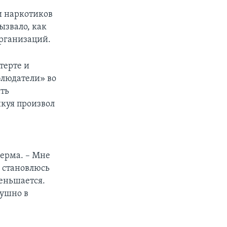
и наркотиков
ызвало, как
организаций.
терте и
блюдатели» во
ить
куя произвол
Лерма. – Мне
ь становлюсь
меньшается.
душно в