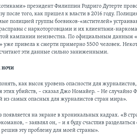
котиками» президент Филиппин Родриго Дутерте пров
зу после того, как пришел к власти в 2016 году. Полици
ые полицией группы боевиков-«мстителей» устраива
расправы с наркоторговцами и их клиентами-нарком
этой кампании неизвестна. По официальным данным «
 уже привела к смерти примерно 5500 человек. Неко
считают эти данные сильно заниженными.
 ночи
понять, как высок уровень опасности для журналистов
я этих убийств, – сказал Джо Номайер. – Не случайно
й из самых опасных для журналистов стран мира».
з появляется на экране в хроникальных кадрах. «В стр
оманов, – заявлял он, – и я буду счастлив разделаться
 решив эту проблему для моей страны».