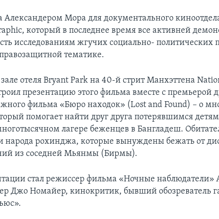
а Александером Мора для документального киноотдел
raphic, который в последнее время все активней демо
ть исследованиям жгучих социально- политических пр
 правозащитной тематике.
зале отеля Bryant Park на 40-й стрит Манхэттена Natio
строил презентацию этого фильма вместе с премьерой д
жного фильма «Бюро находок» (Lost and Found) – о м
оторый помогает найти друг друга потерявшимся детям
многотысячном лагере беженцев в Бангладеш. Обитател
и народа рохинджа, которые вынуждены бежать от д
ний из соседней Мьянмы (Бирмы).
нтации стал режиссер фильма «Ночные наблюдатели» 
чер Джо Номайер, кинокритик, бывший обозреватель 
ьюс».