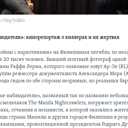
 Oleg Sulkin
юдатели»: кинорепортаж о киллерах и их жертвах
«войны с наркотиками» на Филиппинах погибло, по н
е 20 тысяч человек. Бывший штатный фотограф одной
раны Раффи Лерма, которого знакомые зовут Ар-Эл (RL),
уппы режиссера-документалиста Александера Мора (A
 рода гидом по обе стороны незримых, но реальных ба
е наблюдатели», названный так по названию неболь
мельчаков The Manila Nightcrawlers, погружает зрител
раха, отчаяния и ненависти, в которой оказались жит
ицы страны Манилы и других городов Филиппин в резу
кампании, провозглашенной президентом Родриго Ду