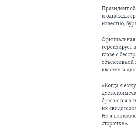
Президент об
и однажды ср
известно, бу
Официальная 
героизирует 
главе с бесс
объективной 
властей и ди
«Когда я езж
достопримеча
бросаются в г
их свидетеле
Но я понимаю
сторонке».