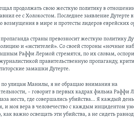
ещал продолжать свою жесткую политику в отношени
авнил ее с Холокостом. Последнее заявление Дутерте в
рю возмущения в мире и протесты лидеров еврейских 
пропаганда страны превозносит жесткую политику Ду
полицию и «мстителей». Со своей стороны «ночные на
трашным Раффи Лермой стремятся, по их словам, оспор
журналистикой правительственную пропаганду, крити
ктаторские замашки Дутерте.
у по улицам Манилы, я не обращаю внимания на
тельности, – говорит в первых кадрах фильма Раффи 
лаза места, где совершались убийства... Я каждый ден
м, и моя вера в человечество с каждым инцидентом у
, как важно освещать эти убийства, а не сидеть равно