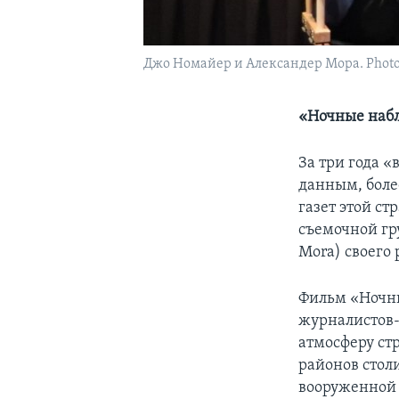
Джо Номайер и Александер Мора. Photo:
«Ночные набл
За три года 
данным, боле
газет этой ст
съемочной гр
Mora) своего
Фильм «Ночны
журналистов-с
атмосферу ст
районов стол
вооруженной 