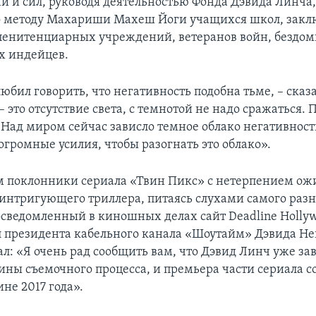
и и сил, руководя деятельностью Фонда Дэвида Линча,
о методу Махариши Махеш Йоги учащихся школ, зак
пенитенциарных учреждений, ветеранов войн, бездо
х индейцев.
бил говорить, что негативность подобна тьме, – сказа
– это отсутствие света, с темнотой не надо сражаться. 
.. Над миром сейчас зависло темное облако негативнос
огромные усилия, чтобы разогнать это облако».
 поклонники сериала «Твин Пикс» с нетерпением ож
 интригующего триллера, питаясь слухами самого разн
осведомленный в киношных делах сайт Deadline Holly
 президента кабельного канала «Шоутайм» Дэвида Не
ал: «Я очень рад сообщить вам, что Дэвид Линч уже з
ины съемочного процесса, и премьера части сериала со
не 2017 года».