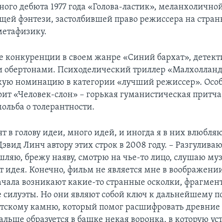
ого дебюта 1977 года «Голова-ластик», меланхоличной
ей фэнтези, застолбившей право режиссера на стран
метафизику.
не конкуренции в своем жанре «Синий бархат», детект
 обертонами. Психоделический триллер «Малхолланд
кую номинацию в категории «лучший режиссер». Особ
оит «Человек-слон» – горькая гуманистическая притча,
ольба о толерантности.
 в голову идеи, много идей, и иногда я в них влюбляю
эвид Линч автору этих строк в 2008 году. – Разгуливаю
шляю, брежу наяву, смотрю на чье-то лицо, слушаю муз
т идея. Конечно, фильм не является мне в воображени
ачала возникают какие-то странные осколки, фрагмент
 силуэты. Но они являют собой ключ к дальнейшему п
ттскому камню, который помог расшифровать древние
альше образуется в башке некая воронка, в которую у