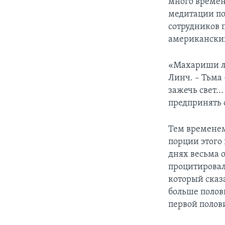
много времен
медитации п
сотрудников 
американски
«Махариши лю
Линч. – Тьма 
зажечь свет.
предпринять 
Тем временем
порции этого
днях весьма 
процитировал
который сказ
больше полов
первой полови