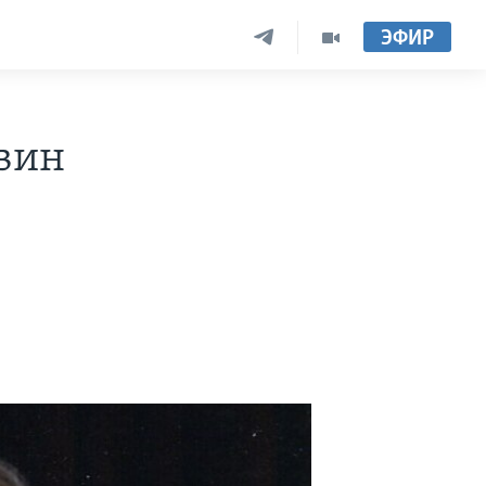
ЭФИР
вин