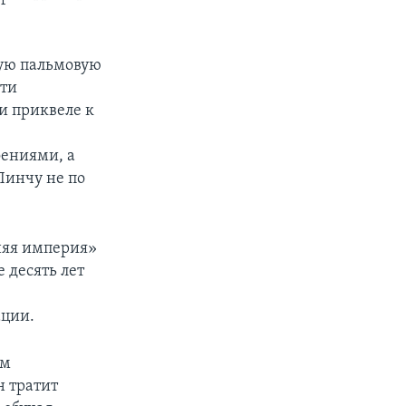
тую пальмовую
сти
и приквеле к
ениями, а
Линчу не по
няя империя»
 десять лет
ации.
им
н тратит