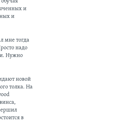
 обучая
люченных и
мных и
л мне тогда
Просто надо
ти. Нужно
идают новой
ого толка. На
wood
винса,
авершил
стоится в