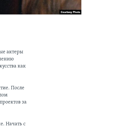
ые актеры
мнению
кусства как
тие. После
лом
проектов за
е. Начать с