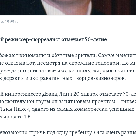
 1999 г.
 режиссер-сюрреалист отмечает 70-летие
обожают киноманы и обычные зрители. Самые именит
не отказывают, несмотря на скромные гонорары. По 
н уже давно вписал свое имя в анналы мирового киноис
х дерзких и экстравагантных творцов-визионеров.
 кинорежиссер Дэвид Линч 20 января отмечает 70-ле
должительной паузы он занят новым проектом – сикве
«Твин Пикс», одного из самых коммерчески успешных 
мирового ТВ.
евозможно стричь под одну гребенку. Они очень разны