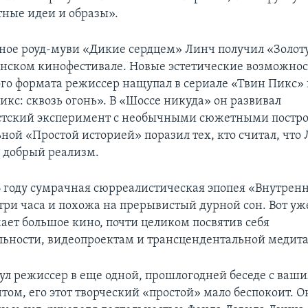
тные идеи и образы».
ное роуд-муви «Дикие сердцем» Линч получил «Золо
ннском кинофестивале. Новые эстетические возможно
го формата режиссер нащупал в сериале «Твин Пикс» 
икс: сквозь огонь». В «Шоссе никуда» он развивал
стский эксперимент с необычными сюжетными постро
ной «Простой историей» поразил тех, кто считал, что 
 добрый реализм.
6 году сумрачная сюрреалистическая эпопея «Внутрен
три часа и похожа на прерывистый дурной сон. Вот уже
ает большое кино, почти целиком посвятив себя
льности, видеопроектам и трансцендентальной медит
ул режиссер в еще одной, прошлогодней беседе с ваш
ом, его этот творческий «простой» мало беспокоит. О