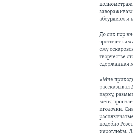
полнометражн
завораживающ
абсурдизм и 
До сих пор в
эротическими
ему оскаровс
творчестве ст
сдержанная м
«Мне приходят
рассказывал Д
парку, размы
меня пронзае
иголочки. Сн
расплывчатые
подобно Розе
иероглифы. Д