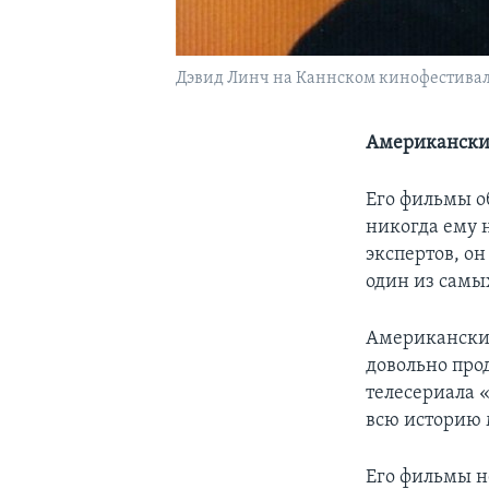
Дэвид Линч на Каннском кинофестивале.
Американский
Его фильмы 
никогда ему 
экспертов, о
один из самы
Американский
довольно про
телесериала 
всю историю 
Его фильмы н