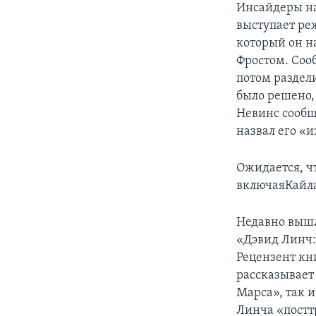
Инсайдеры на
выступает ре
который он н
Фростом. Соо
потом раздели
было решено, 
Невинс сообщ
назвал его «
Ожидается, ч
включаяКайла
Недавно вышл
«Дэвид Линч: 
Рецензент кн
рассказывает
Марса», так 
Линча «пост