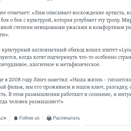
лее отмечает: «Лим описывает восхождение артиста, к
 бок о бок с культурой, которая углубляет эту тропу. М
равной степени неведомыми ужасами и комфортным у
ти».
в культурный англоязычный обиход вошел эпитет «Lync
уются, когда хотят подчеркнуть что-то особенно стра
ричудливое, алогичное и метафизическое.
де в 2008 году Линч заметил: «Наша жизнь – гигантск
й фильм, мы его проживаем и ищем ключ, разгадку, 
ть. В этом размышлении работают и сознание, и инту
огда человек размышляет!»
ься
Follow us
Распечатать