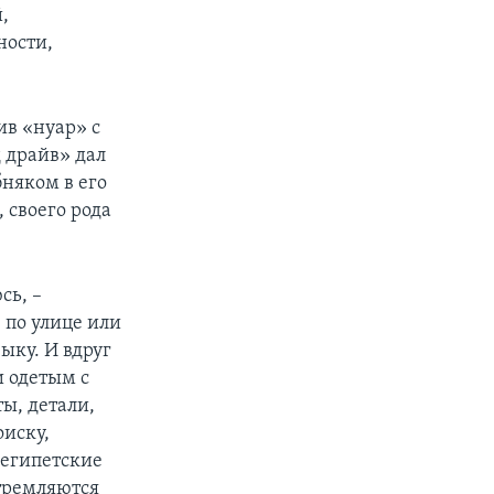
,
ности,
ив «нуар» с
 драйв» дал
няком в его
 своего рода
сь, –
 по улице или
ыку. И вдруг
и одетым с
ы, детали,
оиску,
 египетские
стремляются