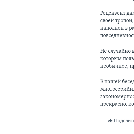
Рецензент да
своей тропой,
наполнен в 
повседневнос
Не случайно 
которым польз
необычное, п
В нашей бесе
многосерийны
закономернос
прекрасно, к
Поделит