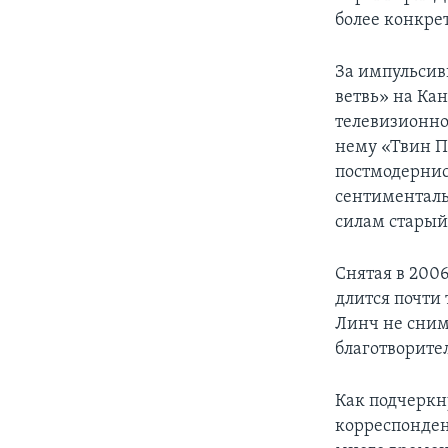
более конкре
За импульсив
ветвь» на Ка
телевизионно
нему «Твин П
постмодерни
сентименталь
силам старый
Снятая в 200
длится почти 
Линч не сним
благотворите
Как подчеркн
корреспондент