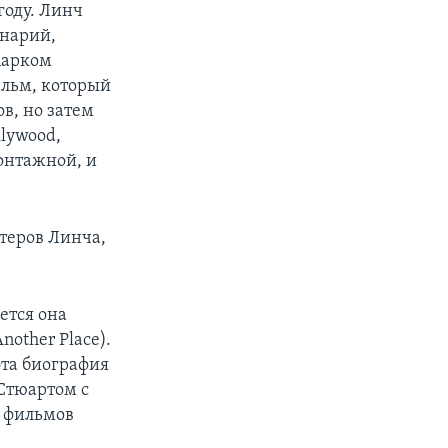
году. Линч
енарий,
Марком
ильм, который
в, но затем
llywood,
онтажной, и
теров Линча,
ется она
nother Place).
эта биография
Стюартом с
ы фильмов