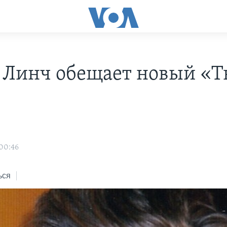
 Линч обещает новый «Т
»
 00:46
ься