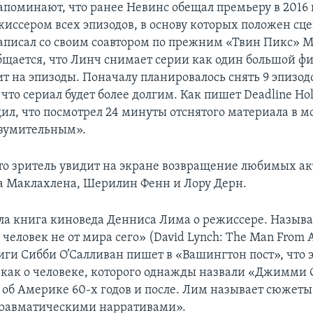
поминают, что ранее Невинс обещал премьеру в 2016 
жиссером всех эпизодов, в основу которых положен сц
аписал со своим соавтором по прежним «Твин Пикс» 
бщается, что Линч снимает серии как один большой ф
т на эпизоды. Поначалу планировалось снять 9 эпизодо
что сериал будет более долгим. Как пишет Deadline Ho
ил, что посмотрел 24 минуты отснятого материала в м
изумительным».
то зритель увидит на экране возвращение любимых ак
 Маклахлена, Шерилин Фенн и Лору Дерн.
а книга киноведа Денниса Лима о режиссере. Называ
человек не от мира сего» (David Lynch: The Man From A
иги Сибби О’Салливан пишет в «Вашингтон пост», что 
 как о человеке, которого однажды назвали «Джимми 
и об Америке 60-х годов и после. Лим называет сюжет
травматическими нарративами».