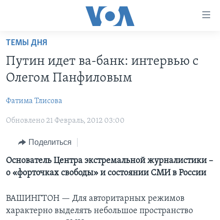
Линки
доступности
Перейти
ТЕМЫ ДНЯ
на
ГЛАВНОЕ
Путин идет ва-банк: интервью с
основной
ПРОГРАММЫ
контент
Олегом Панфиловым
ПРОЕКТЫ
Перейти
АМЕРИКА
к
Фатима Тлисовa
ЭКСПЕРТИЗА
НОВОСТИ ЗА МИНУТУ
УЧИМ АНГЛИЙСКИЙ
основной
Обновлено 21 Февраль, 2012 03:00
ИНТЕРВЬЮ
ИТОГИ
НАША АМЕРИКАНСКАЯ ИСТОРИЯ
навигации
Перейти
ФАКТЫ ПРОТИВ ФЕЙКОВ
ПОЧЕМУ ЭТО ВАЖНО?
А КАК В АМЕРИКЕ?
Поделиться
в
ЗА СВОБОДУ ПРЕССЫ
ДИСКУССИЯ VOA
АРТЕФАКТЫ
Основатель Центра экстремальной журналистики –
поиск
о «форточках свободы» и состоянии СМИ в России
УЧИМ АНГЛИЙСКИЙ
ДЕТАЛИ
АМЕРИКАНСКИЕ ГОРОДКИ
ВИДЕО
НЬЮ-ЙОРК NEW YORK
ТЕСТЫ
ВАШИНГТОН —
Для авторитарных режимов
характерно выделять небольшое пространство
ПОДПИСКА НА НОВОСТИ
АМЕРИКА. БОЛЬШОЕ ПУТЕШЕСТВИЕ