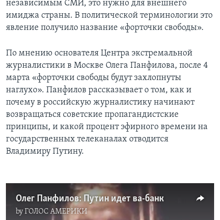
независимым СМИ, это нужно для внешнего
имиджа страны. В политической терминологии это
Learning English
явление получило название «форточки свободы».
СОЦИАЛЬНЫЕ СЕТИ
По мнению основателя Центра экстремальной
журналистики в Москве Олега Панфилова, после 4
марта «форточки свободы будут захлопнуты
Языки
наглухо». Панфилов рассказывает о том, как и
почему в российскую журналистику начинают
возвращаться советские пропагандистские
принципы, и какой процент эфирного времени на
государственных телеканалах отводится
Владимиру Путину.
Олег Панфилов: Путин идет ва-банк
by
ГОЛОС АМЕРИКИ