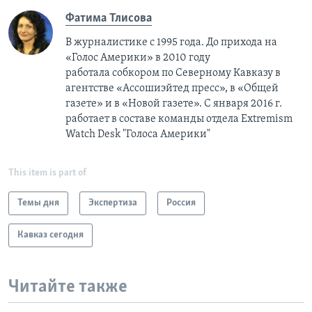
Фатима Тлисовa
В журналистике с 1995 года. До прихода на
«Голос Америки» в 2010 году
работала собкором по Северному Кавказу в
агентстве «Ассошиэйтед пресс», в «Общей
газете» и в «Новой газете». С января 2016 г.
работает в составе команды отдела Extremism
Watch Desk "Голоса Америки"
This item is part of
Темы дня
Экспертиза
Россия
Кавказ сегодня
Читайте также