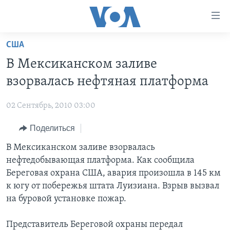
Линки
доступности
Перейти
США
на
ГЛАВНОЕ
В Мексиканском заливе
основной
ПРОГРАММЫ
контент
взорвалась нефтяная платформа
ПРОЕКТЫ
Перейти
АМЕРИКА
к
02 Сентябрь, 2010 03:00
ЭКСПЕРТИЗА
НОВОСТИ ЗА МИНУТУ
УЧИМ АНГЛИЙСКИЙ
основной
Поделиться
ИНТЕРВЬЮ
ИТОГИ
НАША АМЕРИКАНСКАЯ ИСТОРИЯ
навигации
Перейти
ФАКТЫ ПРОТИВ ФЕЙКОВ
В Мексиканском заливе взорвалась
ПОЧЕМУ ЭТО ВАЖНО?
А КАК В АМЕРИКЕ?
в
нефтедобывающая платформа. Как сообщила
ЗА СВОБОДУ ПРЕССЫ
ДИСКУССИЯ VOA
АРТЕФАКТЫ
поиск
Береговая охрана США, авария произошла в 145 км
УЧИМ АНГЛИЙСКИЙ
ДЕТАЛИ
АМЕРИКАНСКИЕ ГОРОДКИ
к югу от побережья штата Луизиана. Взрыв вызвал
на буровой установке пожар.
ВИДЕО
НЬЮ-ЙОРК NEW YORK
ТЕСТЫ
ПОДПИСКА НА НОВОСТИ
АМЕРИКА. БОЛЬШОЕ ПУТЕШЕСТВИЕ
Представитель Береговой охраны передал