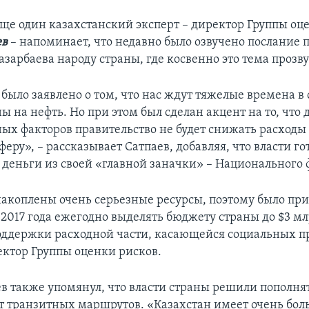
 еще один казахстанский эксперт – директор Группы оц
ев
– напоминает, что недавно было озвучено послание 
зарбаева народу страны, где косвенно это тема прозву
 было заявлено о том, что нас ждут тяжелые времена в 
 на нефть. Но при этом был сделан акцент на то, что 
ных факторов правительство не будет снижать расходы
еру», – рассказывает Сатпаев, добавляя, что власти го
деньги из своей «главной заначки» – Национального 
накоплены очень серьезные ресурсы, поэтому было пр
2017 года ежегодно выделять бюджету страны до $3 мл
поддержки расходной части, касающейся социальных п
ектор Группы оценки рисков.
в также упомянул, что власти страны решили пополня
ет транзитных маршрутов. «Казахстан имеет очень бо