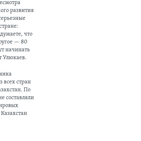
ресмотра
ого развития
 серьезные
стране:
 думаете, что
другое — 80
ут начинать
т Улюкаев.
омика
з всех стран
азахстан. По
ане составляли
мировых
 Казахстан