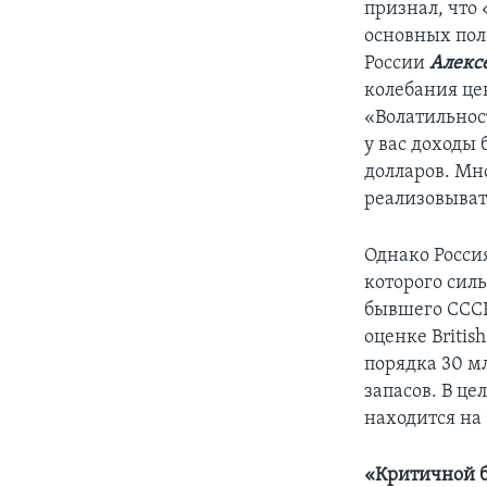
признал, что
основных пол
России
Алекс
колебания це
«Волатильност
у вас доходы 
долларов. Мн
реализовыват
Однако Росси
которого силь
бывшего СССР
оценке Britis
порядка 30 мл
запасов. В ц
находится на 
«Критичной б