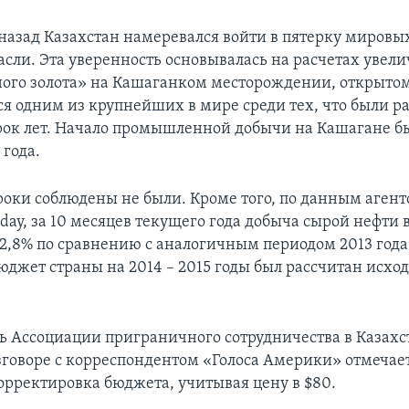
 назад Казахстан намеревался войти в пятерку мировы
асли. Эта уверенность основывалась на расчетах увел
ого золота» на Кашаганком месторождении, открытом
я одним из крупнейших в мире среди тех, что были р
рок лет. Начало промышленной добычи на Кашагане б
 года.
сроки соблюдены не были. Кроме того, по данным агент
day, за 10 месяцев текущего года добыча сырой нефти 
 2,8% по сравнению с аналогичным периодом 2013 года
юджет страны на 2014 – 2015 годы был рассчитан исход
ь Ассоциации приграничного сотрудничества в Казах
зговоре с корреспондентом «Голоса Америки» отмечает
орректировка бюджета, учитывая цену в $80.