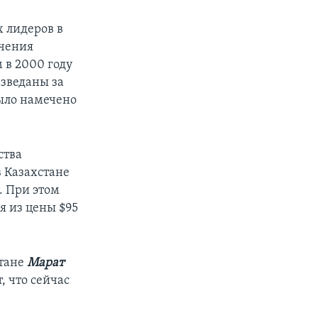
х лидеров в
ичения
 в 2000 году
азведаны за
ыло намечено
ства
в Казахстане
. При этом
я из цены $95
стане
Марат
, что сейчас