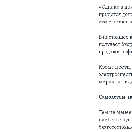
«Однако в при
придется доп
отмечает каз
В настоящее 
получает бюдж
продажи нефт
Кроме нефти,
электроэнерг
мировых лиде
Самолетом, п
Тем не менее
наиболее чув
благосостоян