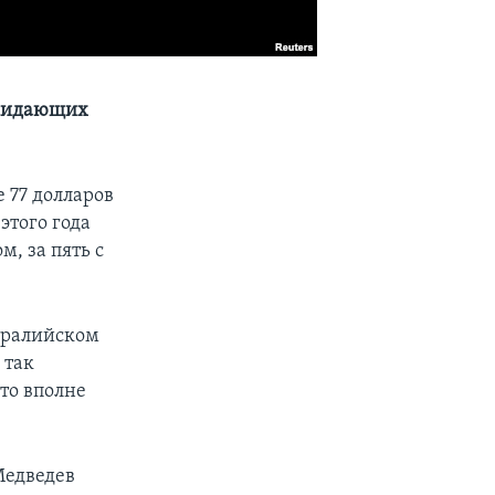
окидающих
е 77 долларов
этого года
м, за пять с
стралийском
 так
то вполне
Медведев