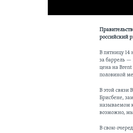
Правительств
российский р
В пятницу 14 
за баррель — 
цена на Brent
половиной мес
В этой связи
Брисбене, зам
называемом к
возможно, мы
В свою очере