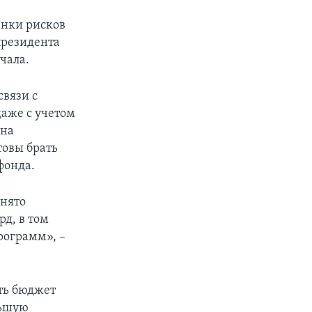
енки рисков
президента
чала.
связи с
даже с учетом
 на
товы брать
фонда.
инято
рд, в том
рограмм», –
ть бюджет
льшую