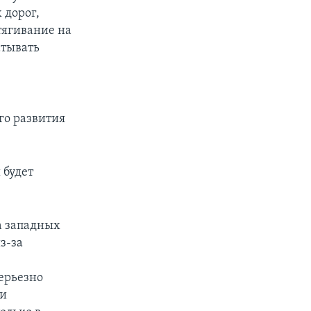
 дорог,
тягивание на
атывать
го развития
 будет
а западных
з-за
ерьезно
ми