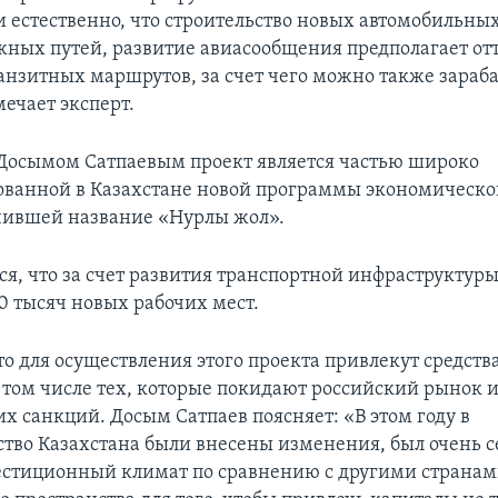
и естественно, что строительство новых автомобильных
ных путей, развитие авиасообщения предполагает от
ранзитных маршрутов, за счет чего можно также зараб
мечает эксперт.
осымом Сатпаевым проект является частью широко
ванной в Казахстане новой программы экономическо
чившей название «Нурлы жол».
ся, что за счет развития транспортной инфраструктуры
0 тысяч новых рабочих мест.
то для осуществления этого проекта привлекут средств
в том числе тех, которые покидают российский рынок и
х санкций. Досым Сатпаев поясняет: «В этом году в
ство Казахстана были внесены изменения, был очень с
стиционный климат по сравнению с другими страна