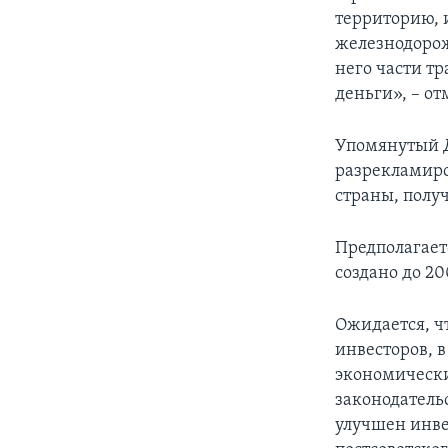
территорию, 
железнодорож
него части т
деньги», – от
Упомянутый Д
разрекламиро
страны, полу
Предполагает
создано до 20
Ожидается, ч
инвесторов, 
экономически
законодатель
улучшен инве