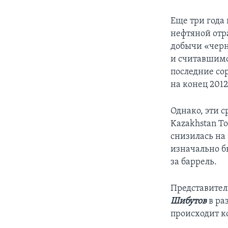
Еще три года
нефтяной отр
добычи «черн
и считавшимс
последние со
на конец 2012
Однако, эти 
Kazakhstan To
снизилась на
изначально б
за баррель.
Представител
Шибутов
в ра
происходит к