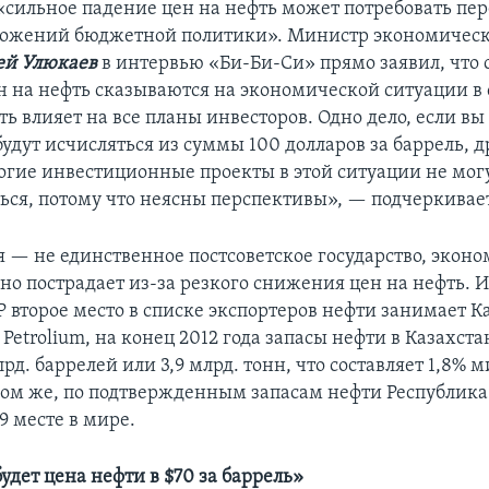
 «сильное падение цен на нефть может потребовать пе
ожений бюджетной политики». Министр экономическ
ей Улюкаев
в интервью «Би-Би-Си» прямо заявил, что
н на нефть сказываются на экономической ситуации в 
ь влияет на все планы инвесторов. Одно дело, если вы
будут исчисляться из суммы 100 долларов за баррель, 
огие инвестиционные проекты в этой ситуации не мог
ься, потому что неясны перспективы», — подчеркивае
я — не единственное постсоветское государство, экон
но пострадает из-за резкого снижения цен на нефть. И
 второе место в списке экспортеров нефти занимает К
h Petrolium, на конец 2012 года запасы нефти в Казахст
рд. баррелей или 3,9 млрд. тонн, что составляет 1,8% 
елом же, по подтвержденным запасам нефти Республика
9 месте в мире.
удет цена нефти в $70 за баррель»