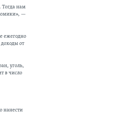
. Тогда нам
номики», —
ые ежегодно
 доходы от
ан, уголь,
т в число
о нанести