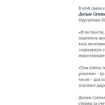
В этой связи
Досым Сатпа
Нурсултана На
«В частности,
падением цены
всех негатив
социальную сф
недостающие 
«Там сейчас 
решение – до 
числе – для 
поясняет дир
Досым Саптае
страны за сч