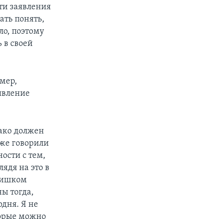
ти заявления
ать понять,
ло, поэтому
 в своей
мер,
аявление
нако должен
кже говорили
ости с тем,
ядя на это в
слишком
ы тогда,
одня. Я не
торые можно