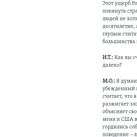
Этот ущерб Ро
покинуть стр
людей не хотя
десятилетие, 
глупым считат
большинства 
И.Т.:
Как вы с
далеко?
М.О.:
Я думаю,
убежденный в
считает, что 
разжигает зл
объясняет сво
меня и США в
гордились соб
поведение – 