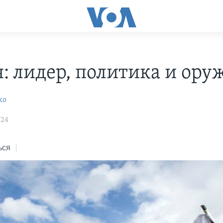
я: лидер, политика и ору
ко
:24
ься