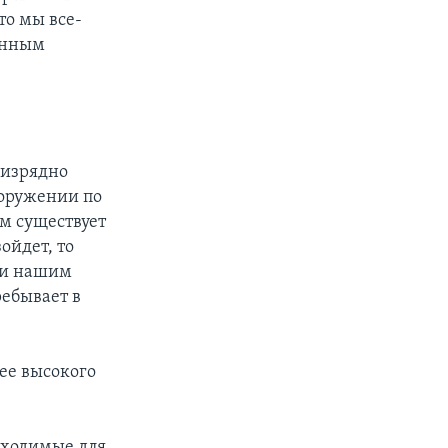
то мы все-
енным
 изрядно
ооружении по
ам существует
ойдет, то
м и нашим
ребывает в
ее высокого
обходимые для