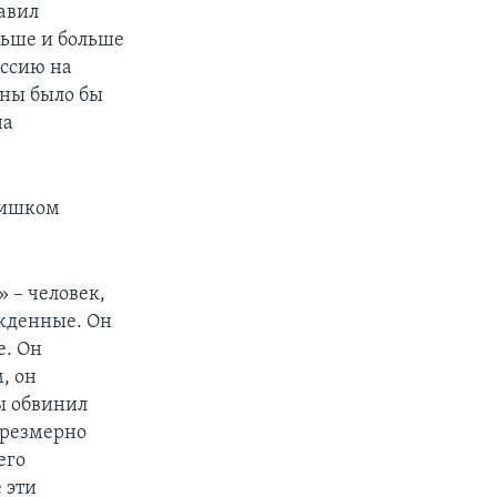
тавил
льше и больше
оссию на
оны было бы
на
слишком
 – человек,
ежденные. Он
е. Он
, он
бы обвинил
чрезмерно
его
 эти