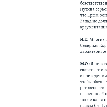
безответстве
Путина серье
что Крым очен
Запад не дол
аргументации
И.Т.:
Многие э
Северная Коре
характеризуе
М.О.:
Я ни в 
сказать, что
о приведении
чтобы обозна
ретроспектив
поспешно. Я 
также как я н
назвал бы Пу