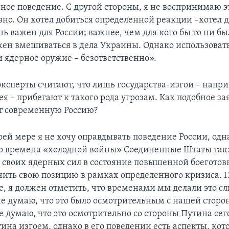
нное поведение. С другой стороны, я не воспринимаю э
зно. Он хотел добиться определенной реакции –хотел д
ь важен для России; важнее, чем для кого бы то ни бы
жен вмешиваться в дела Украины. Однако использовать
 ядерное оружие – безответственно».
ксперты считают, что лишь государства-изгои – напри
я – прибегают к такого рода угрозам. Как подобное з
т современную Россию?
коей мере я не хочу оправдывать поведение России, од
 во времена «холодной войны» Соединенные Штаты та
 своих ядерных сил в состояние повышенной боеготовн
чить свою позицию в рамках определенного кризиса. Гл
е, я должен отметить, что временами мы делали это 
не думаю, что это было осмотрительным с нашей сторон
е думаю, что это осмотрительно со стороны Путина сег
тина изгоем, однако в его поведении есть аспекты, ко