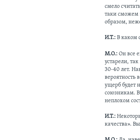
смело считат
таки сможем 
образом, неже
И.Т.:
В каком 
М.О.:
Он все 
устарели, та
30-40 лет. На
вероятность 
ущерб будет 
союзникам. В 
неплохом сос
И.Т.:
Некоторы
качества». В
М.О.:
Да, наве