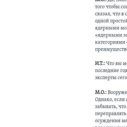
того чтобы с
сказал, что в
одной просто
ядерными мощ
«ядерными з
категориями о
преимущество
И.Т.:
Что вы м
последние го
эксперты сег
М.О.:
Вооруже
Однако, если 
забывать, что
переправлять
осуждения ме