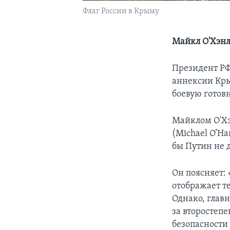
Флаг России в Крыму
Майкл О'Хэнл
Президент РФ
аннексии Кры
боевую готов
Майклом О'Хэ
(Michael O’Han
бы Путин не д
Он поясняет:
отображает те
Однако, главн
за второстеп
безопасности 