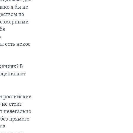
ако я бы не
ществом по
чрезмерными
бя
ь
ы есть некое
жениях? В
 оценивают
и российские.
 не стоит
ет нелегально
 без прямого
и в