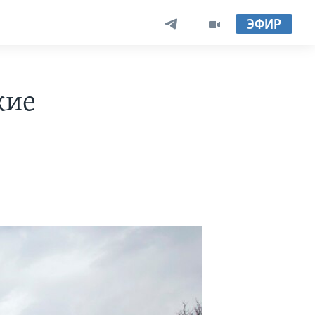
ЭФИР
жие