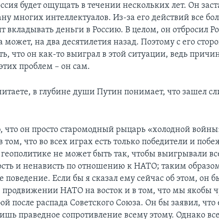
ссия будет ощущать в течении нескольких лет. Он зас
ану многих интеллектуалов. Из-за его действий все бо
т вкладывать деньги в Россию. В целом, он отбросил Р
а может, на два десятилетия назад. Поэтому с его стор
ь, что он как-то выиграл в этой ситуации, ведь причи
этих проблем – он сам.
читаете, в глубине души Путин понимает, что зашел 
 что он просто старомодный рыцарь «холодной войны»
 том, что во всех играх есть только победители и поб
в геополитике не может быть так, чтобы выигрывали вс
ость и ненависть по отношению к НАТО; таким образом
е поведение. Если бы я сказал ему сейчас об этом, он 
 продвижении НАТО на восток и в том, что мы якобы 
ой после распада Советского Союза. Он бы заявил, что 
лишь праведное сопротивление всему этому. Однако все