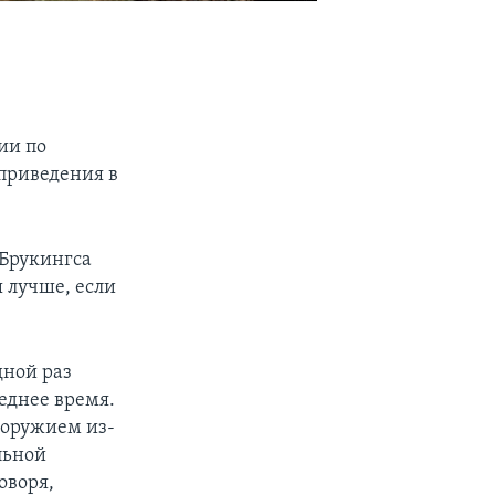
ии по
приведения в
 Брукингса
бы лучше, если
дной раз
леднее время.
м оружием из-
льной
оворя,