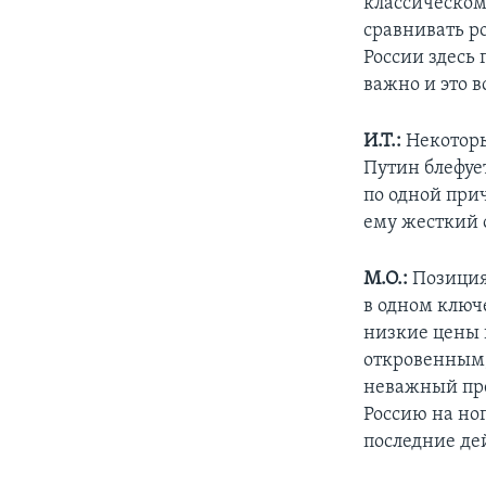
классическом
сравнивать р
России здесь 
важно и это в
И.Т.:
Некоторы
Путин блефуе
по одной при
ему жесткий 
М.О.:
Позиция
в одном ключ
низкие цены 
откровенным,
неважный пре
Россию на ног
последние де