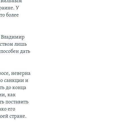
равильным
раине. У
то более
о Владимир
еством лишь
способен дать
осе, неверна
го санкции и
ть до конца
ии, как
ть поставить
ако его
оей стране.