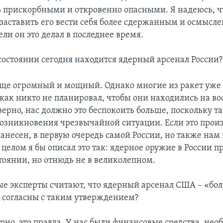
ь прискорбными и откровенно опасными. Я надеюсь, ч
заставить его вести себя более сдержанным и осмысл
ли он это делал в последнее время.
состоянии сегодня находится ядерный арсенал России?
еще огромный и мощный. Однако многие из ракет уже
к как никто не планировал, чтобы они находились на в
верно, нас должно это беспокоить больше, поскольку т
возникновения чрезвычайной ситуации. Если это произ
нанесен, в первую очередь самой России, но также на
целом я бы описал это так: ядерное оружие в России п
тоянии, но отнюдь не в великолепном.
е эксперты считают, что ядерный арсенал США – «бол
ы согласны с таким утверждением?
рно, это правда. У нас были финансовые средства, не