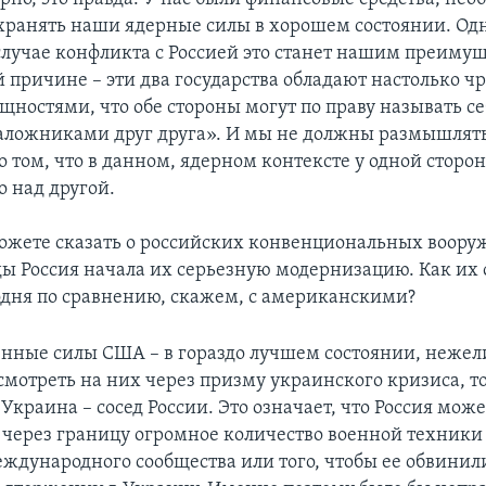
охранять наши ядерные силы в хорошем состоянии. Одн
 случае конфликта с Россией это станет нашим преиму
й причине – эти два государства обладают настолько 
ностями, что обе стороны могут по праву называть се
аложниками друг друга». И мы не должны размышлят
 том, что в данном, ядерном контексте у одной сторон
 над другой.
ожете сказать о российских конвенциональных воору
ды Россия начала их серьезную модернизацию. Как их
одня по сравнению, скажем, с американскими?
нные силы США – в гораздо лучшем состоянии, нежел
смотреть на них через призму украинского кризиса, то
 Украина – сосед России. Это означает, что Россия мож
 через границу огромное количество военной техники
ждународного сообщества или того, чтобы ее обвинил