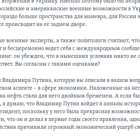
 вторжении в Украину. Именно поэтому было бы неп
оссийские и американские военные возможности в Ук
гораздо больше пространства для маневра, для России э
се происходит на ее заднем дворе.
е военные эксперты, а также политологи считают, чт
т и бесцеремонно ведет себя с международным сообщ
чине: он убежден, что в нынешних условиях никто не 
ответ. Вы согласны с такими оценками?
 Владимира Путина, которую вы описали в вашем вопр
евом аспекте – в сфере экономики. Наложенные на не
на нефть стали для него двойным бременем. А если бы
 я думаю, что Владимир Путин войдет в анналы истор
зидент, поскольку у него была прекрасная возможнос
и, что он и делал в первые годы своего правления, одн
йствия причинили огромный экономический ущерб св