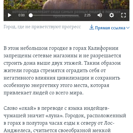
Learning English
0:00
2:25
СОЦИАЛЬНЫЕ СЕТИ
Город, где не приветствуют прогресс
Прямая ссылка
В этом небольшом городке в горах Калифорнии
Языки
запрещены сетевые магазины и не разрешается
строить дома выше двух этажей. Таким образом
жители города стремятся оградить себя от
негативного влияния цивилизации и сохранить
особенную энергетику этого места, которая
привлекает людей со всего мира.
Слово «охай» в переводе с языка индейцев-
чумашей значит «луна». Городок, расположенный
в горах в полутора часах езды к северу от Лос-
Анджелеса, считается своеобразной меккой