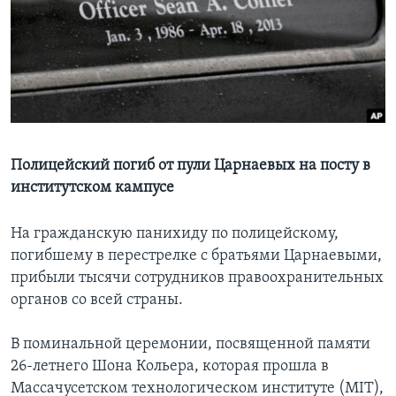
Learning English
СОЦИАЛЬНЫЕ СЕТИ
Языки
Полицейский погиб от пули Царнаевых на посту в
институтском кампусе
На гражданскую панихиду по полицейскому,
погибшему в перестрелке с братьями Царнаевыми,
прибыли тысячи сотрудников правоохранительных
органов со всей страны.
В поминальной церемонии, посвященной памяти
26-летнего Шона Кольера, которая прошла в
Массачусетском технологическом институте (MIT),